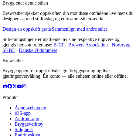
Brygg etter denne stilen
Brewfather sjekker oppskriften din mot disse områdene live mens du
designer — med stilforslag og et tro-mot-stilen-merke.
Design en oppskrift gratis
Sammenlign med andre stiler
Stilretningslinjene er utarbeidet av sine respektive utgivere og
gjengis her som referanse:
BJCP
·
Brewers Association
·
Norbrygg
·
SHBF
·
Danske Øldommere
.
Brewfather
Bryggeappen for oppskriftsdesign, bryggsporing og live
gjæringsovervåking. Én konto — alle enheter, online eller offline.
Produkt
Åpne webappen
iOS-app
Android-app
Bryggeverktøy
Stilguider
Endringslogg