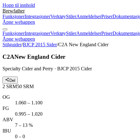
Hopp til innhold
Brewfather
Funksjoner
Integrasjoner
Verktøy
Stiler
Anmeldelser
Priser
Dokumentasj
Åpne webappen
Funksjoner
Integrasjoner
Verktøy
Stiler
Anmeldelser
Priser
Dokumentasj
Åpne webappen
Stilguider
/
BJCP 2015 Sider
/
C2A New England Cider
C2A
New England Cider
Specialty Cider and Perry · BJCP 2015 Cider
Del
2
SRM
50
SRM
OG
1.060 – 1.100
FG
0.995 – 1.020
ABV
7 – 13 %
IBU
0 – 0