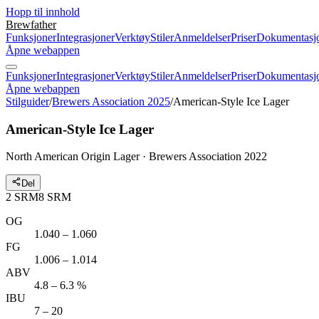
Hopp til innhold
Brewfather
Funksjoner
Integrasjoner
Verktøy
Stiler
Anmeldelser
Priser
Dokumentasj
Åpne webappen
Funksjoner
Integrasjoner
Verktøy
Stiler
Anmeldelser
Priser
Dokumentasj
Åpne webappen
Stilguider
/
Brewers Association 2025
/
American-Style Ice Lager
American-Style Ice Lager
North American Origin Lager · Brewers Association 2022
Del
2
SRM
8
SRM
OG
1.040 – 1.060
FG
1.006 – 1.014
ABV
4.8 – 6.3 %
IBU
7 – 20