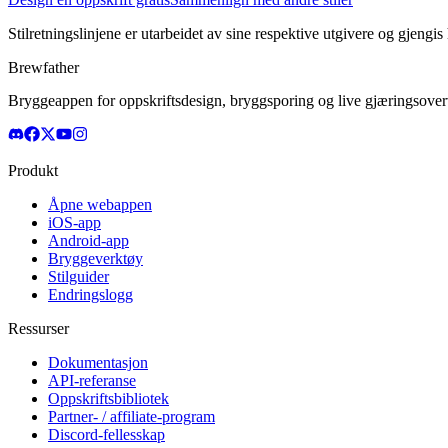
Stilretningslinjene er utarbeidet av sine respektive utgivere og gjengis
Brewfather
Bryggeappen for oppskriftsdesign, bryggsporing og live gjæringsovervå
Produkt
Åpne webappen
iOS-app
Android-app
Bryggeverktøy
Stilguider
Endringslogg
Ressurser
Dokumentasjon
API-referanse
Oppskriftsbibliotek
Partner- / affiliate-program
Discord-fellesskap