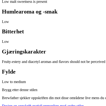
Low malt sweetness is present
Humlearoma og -smak
Low
Bitterhet
Low
Gjæringskarakter
Fruity-estery and diacetyl aromas and ﬂavors should not be perceived
Fylde
Low to medium
Brygg etter denne stilen
Brewfather sjekker oppskriften din mot disse områdene live mens du d
Design en oppskrift gratis
Sammenlign med andre stiler