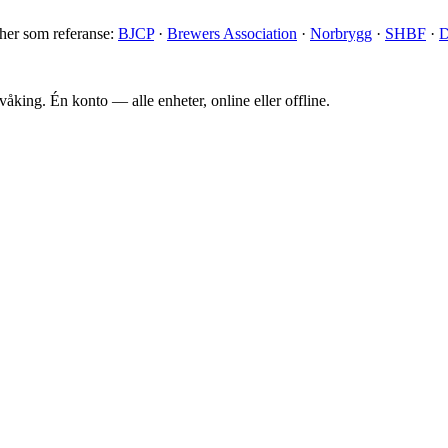
 her som referanse:
BJCP
·
Brewers Association
·
Norbrygg
·
SHBF
·
D
king. Én konto — alle enheter, online eller offline.