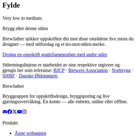
Fylde
Very low to medium
Brygg etter denne stilen
Brewfather sjekker oppskriften din mot disse områdene live mens du
designer — med stilforslag og et tro-mot-stilen-merke.
Design en oppskrift gratis
Sammenlign med andre stiler
Stilretningslinjene er utarbeidet av sine respektive utgivere og
gjengis her som referanse:
BJCP
·
Brewers Association
·
Norbrygg
·
SHBF
·
Danske Øldommere
.
Brewfather
Bryggeappen for oppskriftsdesign, bryggsporing og live
gjæringsovervåking. Én konto — alle enheter, online eller offline.
Produkt
Åpne webappen