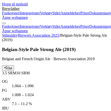
Hopp til innhold
Brewfather
Funksjoner
Integrasjoner
Verktøy
Stiler
Anmeldelser
Priser
Dokumentasj
Åpne webappen
Funksjoner
Integrasjoner
Verktøy
Stiler
Anmeldelser
Priser
Dokumentasj
Åpne webappen
Stilguider
/
Brewers Association 2025
/
Belgian-Style Pale Strong Ale
(2019)
Belgian-Style Pale Strong Ale (2019)
Belgian and French Origin Ale · Brewers Association 2019
Del
3.5
SRM
10
SRM
OG
1.064 – 1.096
FG
1.008 – 1.024
ABV
7.1 – 11.2 %
IBU