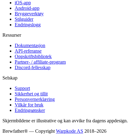
iOS-app
Android-app
Bryggeverktøy
Stilguider
Endringslogg
Ressurser
Dokumentasjon
API-referanse
Oppskriftsbibliotek
Partner- / affiliate-program
Discord-fellesskap
Selskap
Support
Sikkerhet og tillit
Personvernerklæring
Vilkår for bruk
Endringsønsker
Skjermbildene er illustrative og kan avvike fra dagens appdesign.
Brewfather® — Copyright
Warpkode AS
2018–
2026