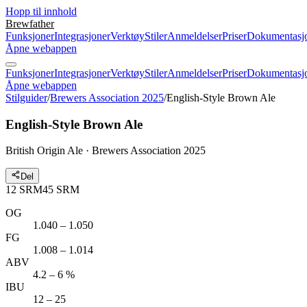
Hopp til innhold
Brewfather
Funksjoner
Integrasjoner
Verktøy
Stiler
Anmeldelser
Priser
Dokumentasj
Åpne webappen
Funksjoner
Integrasjoner
Verktøy
Stiler
Anmeldelser
Priser
Dokumentasj
Åpne webappen
Stilguider
/
Brewers Association 2025
/
English-Style Brown Ale
English-Style Brown Ale
British Origin Ale · Brewers Association 2025
Del
12
SRM
45
SRM
OG
1.040 – 1.050
FG
1.008 – 1.014
ABV
4.2 – 6 %
IBU
12 – 25