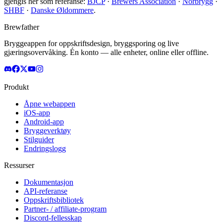
gjengis her som referanse:
BJCP
·
Brewers Association
·
Norbrygg
·
SHBF
·
Danske Øldommere
.
Brewfather
Bryggeappen for oppskriftsdesign, bryggsporing og live
gjæringsovervåking. Én konto — alle enheter, online eller offline.
Produkt
Åpne webappen
iOS-app
Android-app
Bryggeverktøy
Stilguider
Endringslogg
Ressurser
Dokumentasjon
API-referanse
Oppskriftsbibliotek
Partner- / affiliate-program
Discord-fellesskap