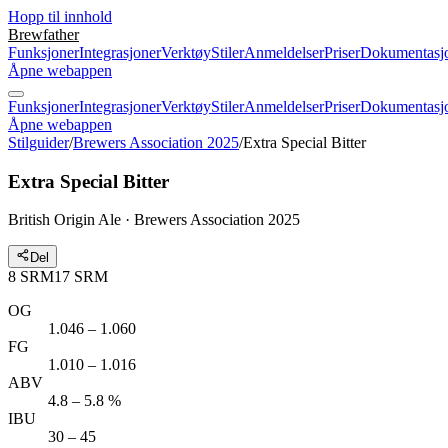
Hopp til innhold
Brewfather
Funksjoner
Integrasjoner
Verktøy
Stiler
Anmeldelser
Priser
Dokumentasj
Åpne webappen
Funksjoner
Integrasjoner
Verktøy
Stiler
Anmeldelser
Priser
Dokumentasj
Åpne webappen
Stilguider
/
Brewers Association 2025
/
Extra Special Bitter
Extra Special Bitter
British Origin Ale · Brewers Association 2025
Del
8
SRM
17
SRM
OG
1.046 – 1.060
FG
1.010 – 1.016
ABV
4.8 – 5.8 %
IBU
30 – 45