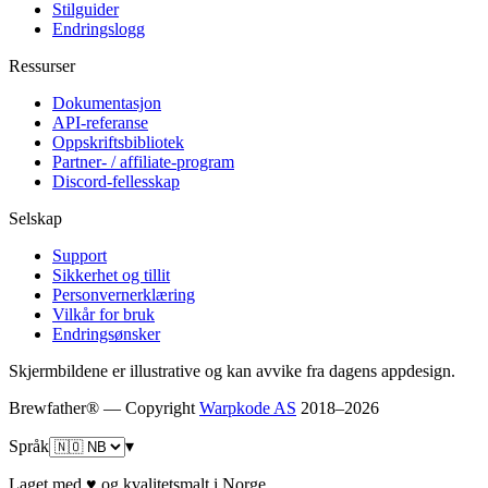
Stilguider
Endringslogg
Ressurser
Dokumentasjon
API-referanse
Oppskriftsbibliotek
Partner- / affiliate-program
Discord-fellesskap
Selskap
Support
Sikkerhet og tillit
Personvernerklæring
Vilkår for bruk
Endringsønsker
Skjermbildene er illustrative og kan avvike fra dagens appdesign.
Brewfather® — Copyright
Warpkode AS
2018–
2026
Språk
▾
Laget med ♥ og kvalitetsmalt i Norge