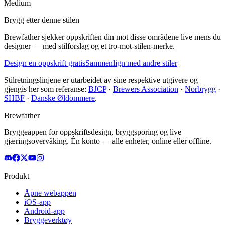
Medium
Brygg etter denne stilen
Brewfather sjekker oppskriften din mot disse områdene live mens du
designer — med stilforslag og et tro-mot-stilen-merke.
Design en oppskrift gratis
Sammenlign med andre stiler
Stilretningslinjene er utarbeidet av sine respektive utgivere og
gjengis her som referanse:
BJCP
·
Brewers Association
·
Norbrygg
·
SHBF
·
Danske Øldommere
.
Brewfather
Bryggeappen for oppskriftsdesign, bryggsporing og live
gjæringsovervåking. Én konto — alle enheter, online eller offline.
Produkt
Åpne webappen
iOS-app
Android-app
Bryggeverktøy