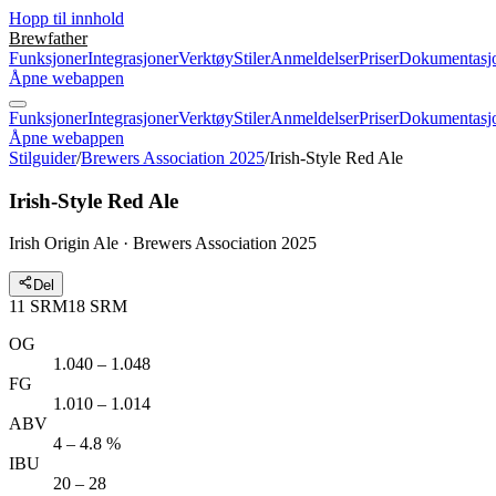
Hopp til innhold
Brewfather
Funksjoner
Integrasjoner
Verktøy
Stiler
Anmeldelser
Priser
Dokumentasj
Åpne webappen
Funksjoner
Integrasjoner
Verktøy
Stiler
Anmeldelser
Priser
Dokumentasj
Åpne webappen
Stilguider
/
Brewers Association 2025
/
Irish-Style Red Ale
Irish-Style Red Ale
Irish Origin Ale · Brewers Association 2025
Del
11
SRM
18
SRM
OG
1.040 – 1.048
FG
1.010 – 1.014
ABV
4 – 4.8 %
IBU
20 – 28