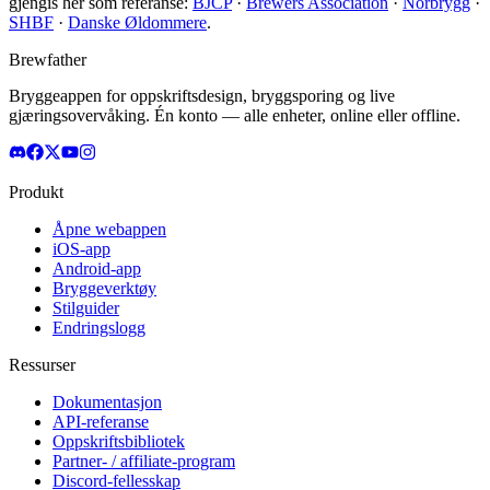
gjengis her som referanse:
BJCP
·
Brewers Association
·
Norbrygg
·
SHBF
·
Danske Øldommere
.
Brewfather
Bryggeappen for oppskriftsdesign, bryggsporing og live
gjæringsovervåking. Én konto — alle enheter, online eller offline.
Produkt
Åpne webappen
iOS-app
Android-app
Bryggeverktøy
Stilguider
Endringslogg
Ressurser
Dokumentasjon
API-referanse
Oppskriftsbibliotek
Partner- / affiliate-program
Discord-fellesskap