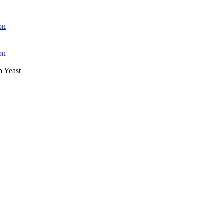
on
on
h Yeast