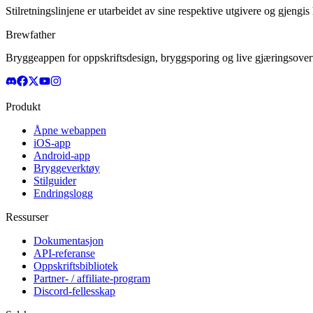
Stilretningslinjene er utarbeidet av sine respektive utgivere og gjengis
Brewfather
Bryggeappen for oppskriftsdesign, bryggsporing og live gjæringsovervå
Produkt
Åpne webappen
iOS-app
Android-app
Bryggeverktøy
Stilguider
Endringslogg
Ressurser
Dokumentasjon
API-referanse
Oppskriftsbibliotek
Partner- / affiliate-program
Discord-fellesskap