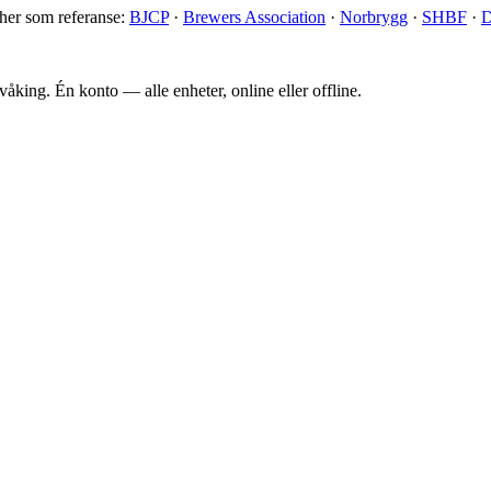
 her som referanse:
BJCP
·
Brewers Association
·
Norbrygg
·
SHBF
·
D
king. Én konto — alle enheter, online eller offline.