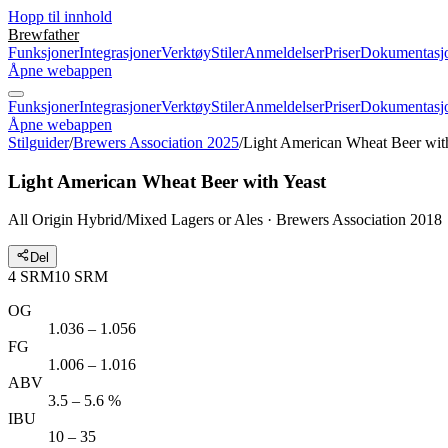
Hopp til innhold
Brewfather
Funksjoner
Integrasjoner
Verktøy
Stiler
Anmeldelser
Priser
Dokumentasj
Åpne webappen
Funksjoner
Integrasjoner
Verktøy
Stiler
Anmeldelser
Priser
Dokumentasj
Åpne webappen
Stilguider
/
Brewers Association 2025
/
Light American Wheat Beer wit
Light American Wheat Beer with Yeast
All Origin Hybrid/Mixed Lagers or Ales · Brewers Association 2018
Del
4
SRM
10
SRM
OG
1.036 – 1.056
FG
1.006 – 1.016
ABV
3.5 – 5.6 %
IBU
10 – 35