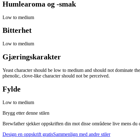
Humlearoma og -smak
Low to medium
Bitterhet
Low to medium
Gjæringskarakter
Yeast character should be low to medium and should not dominate the 
phenolic, clove-like character should not be perceived.
Fylde
Low to medium
Brygg etter denne stilen
Brewfather sjekker oppskriften din mot disse områdene live mens du d
Design en oppskrift gratis
Sammenlign med andre stiler