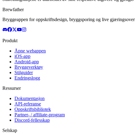
Brewfather
Bryggeappen for oppskriftsdesign, bryggsporing og live gjæringsovervå
Produkt
Åpne webappen
iOS-app
Android-app
Bryggeverktøy
Stilguider
Endringslogg
Ressurser
Dokumentasjon
API-referanse
Oppskriftsbibliotek
Partner- / affiliate-program
Discord-fellesskap
Selskap