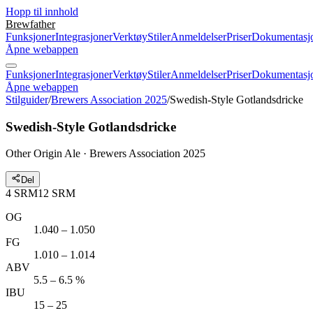
Hopp til innhold
Brewfather
Funksjoner
Integrasjoner
Verktøy
Stiler
Anmeldelser
Priser
Dokumentasj
Åpne webappen
Funksjoner
Integrasjoner
Verktøy
Stiler
Anmeldelser
Priser
Dokumentasj
Åpne webappen
Stilguider
/
Brewers Association 2025
/
Swedish-Style Gotlandsdricke
Swedish-Style Gotlandsdricke
Other Origin Ale · Brewers Association 2025
Del
4
SRM
12
SRM
OG
1.040 – 1.050
FG
1.010 – 1.014
ABV
5.5 – 6.5 %
IBU
15 – 25