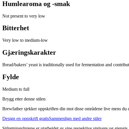
Humlearoma og -smak
Not present to very low
Bitterhet
Very low to medium-low
Gjæringskarakter
Bread/bakers’ yeast is traditionally used for fermentation and contribu
Fylde
Medium to full
Brygg etter denne stilen
Brewfather sjekker oppskriften din mot disse områdene live mens du d
Design en oppskrift gratis
Sammenlign med andre stiler
Stilretningslinjene er utarbeidet av sine respektive utgivere og gjengis