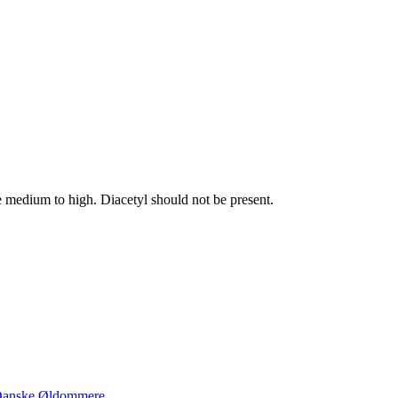
re medium to high. Diacetyl should not be present.
anske Øldommere
.