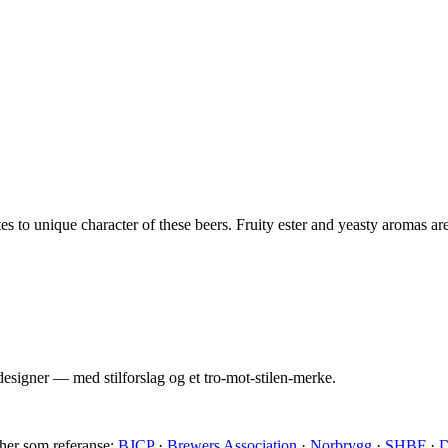
tes to unique character of these beers. Fruity ester and yeasty aromas a
esigner — med stilforslag og et tro-mot-stilen-merke.
 her som referanse:
BJCP
·
Brewers Association
·
Norbrygg
·
SHBF
·
D