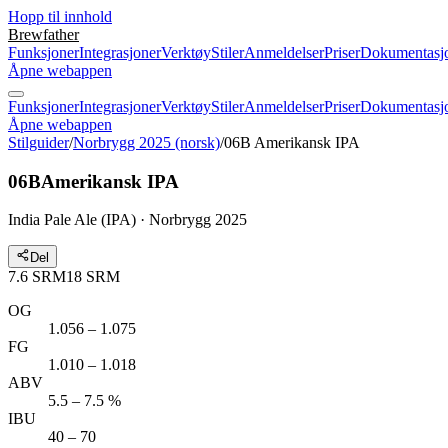
Hopp til innhold
Brewfather
Funksjoner
Integrasjoner
Verktøy
Stiler
Anmeldelser
Priser
Dokumentasj
Åpne webappen
Funksjoner
Integrasjoner
Verktøy
Stiler
Anmeldelser
Priser
Dokumentasj
Åpne webappen
Stilguider
/
Norbrygg 2025 (norsk)
/
06B Amerikansk IPA
06B
Amerikansk IPA
India Pale Ale (IPA) · Norbrygg 2025
Del
7.6
SRM
18
SRM
OG
1.056 – 1.075
FG
1.010 – 1.018
ABV
5.5 – 7.5 %
IBU
40 – 70