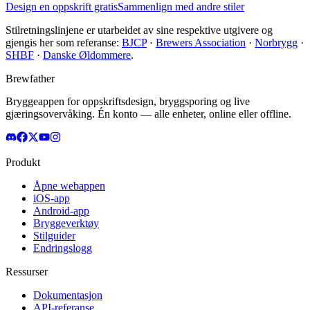
Design en oppskrift gratis
Sammenlign med andre stiler
Stilretningslinjene er utarbeidet av sine respektive utgivere og
gjengis her som referanse:
BJCP
·
Brewers Association
·
Norbrygg
·
SHBF
·
Danske Øldommere
.
Brewfather
Bryggeappen for oppskriftsdesign, bryggsporing og live
gjæringsovervåking. Én konto — alle enheter, online eller offline.
Produkt
Åpne webappen
iOS-app
Android-app
Bryggeverktøy
Stilguider
Endringslogg
Ressurser
Dokumentasjon
API-referanse