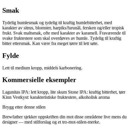
Smak
Tydelig humlesmak og tydelig til kraftig humlebitterhet, med
karakter av sitrus, blomster, harpiks/furunål, fersken og/eller tropisk
frukt. Svak maltsmak, ofte med karakter av karamell. Fraværende til
svake fruktestere som skal overdøves av humle. Tydelig til kraftig
bitter ettersmak. Kan være fra meget tørre til lett søte.
Fylde
Lett til medium kropp, middels karbonering.
Kommersielle eksempler
Lagunitas IPA: lett kropp, lite skum Stone IPA: kraftig bitterhet, tørr
Kinn Vestkyst: karakteristiske fruktestere, alkoholisk aroma
Brygg etter denne stilen
Brewfather sjekker oppskriften din mot disse områdene live mens du
designer — med stilforslag og et tro-mot-stilen-merke.