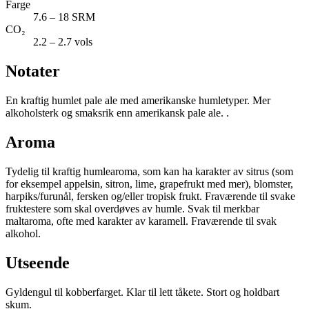
Farge
7.6 – 18 SRM
CO₂
2.2 – 2.7 vols
Notater
En kraftig humlet pale ale med amerikanske humletyper. Mer
alkoholsterk og smaksrik enn amerikansk pale ale. .
Aroma
Tydelig til kraftig humlearoma, som kan ha karakter av sitrus (som
for eksempel appelsin, sitron, lime, grapefrukt med mer), blomster,
harpiks/furunål, fersken og/eller tropisk frukt. Fraværende til svake
fruktestere som skal overdøves av humle. Svak til merkbar
maltaroma, ofte med karakter av karamell. Fraværende til svak
alkohol.
Utseende
Gyldengul til kobberfarget. Klar til lett tåkete. Stort og holdbart
skum.