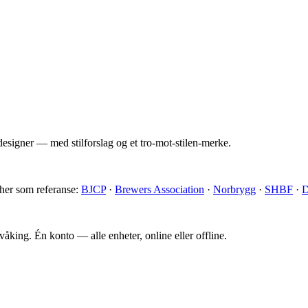
esigner — med stilforslag og et tro-mot-stilen-merke.
 her som referanse:
BJCP
·
Brewers Association
·
Norbrygg
·
SHBF
·
D
king. Én konto — alle enheter, online eller offline.