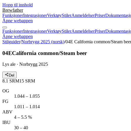
Hopp til innhold
Brewfather
Funksjoner
Integrasjoner
Verktøy
Stiler
Anmeldelser
Priser
Dokumentasj
Åpne webappen
Funksjoner
Integrasjoner
Verktøy
Stiler
Anmeldelser
Priser
Dokumentasj
Åpne webappen
Stilguider
/
Norbrygg 2025 (norsk)
/
04E California common/Steam bee
04E
California common/Steam beer
Lys ale · Norbrygg 2025
Del
8.1
SRM
15
SRM
OG
1.044 – 1.055
FG
1.011 – 1.014
ABV
4 – 5.5 %
IBU
30 – 40