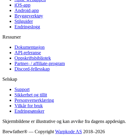
iOS-app
Android-app
Bryggeverktøy
Stilguider
Endringslogg
Ressurser
Dokumentasjon
API-referanse
Oppskriftsbibliotek
Partner- / affiliate-program
Discord-fellesskap
Selskap
Support
Sikkerhet og tillit
Personvernerklæring
Vilkår for bruk
Endringsønsker
Skjermbildene er illustrative og kan avvike fra dagens appdesign.
Brewfather® — Copyright
Warpkode AS
2018–
2026