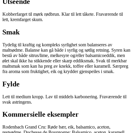
Utseende
Kobberfarget til mørk rødbrun. Klar til lett tåkete. Fraværende til
lett, kremfarget skum.
Smak
Tydelig til kraftig og kompleks syrlighet som balanseres av
maltsødme. Balanse kan gå både i syrlig og søtlig retning. Syren kan
bestå av både sitrus/lime, melkesyre og/eller balsamicoeddik, men
ølet skal ikke ha stikkende eller skarp eddiksmak. Svak til merkbar
maltsmak som kan ha preg av knekk, toffee eller karamell. Særpreg
fra aroma som fruktighet, eik og krydder gjenspeiles i smak.
Fylde
Lett til medium kropp. Lav til middels karbonering. Fraværende til
svak astringens.
Kommersielle eksempler
Rodenbach Grand Cru: Røde bær, eik, balsamico, aceton,
restsødme. Duchesse de Bourgogne: Balsamico, aceton, karamell,