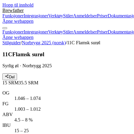
Hopp til innhold
Brewfather
Funksjoner
Integrasjoner
Verktøy
Stiler
Anmeldelser
Priser
Dokumentasj
Åpne webappen
Funksjoner
Integrasjoner
Verktøy
Stiler
Anmeldelser
Priser
Dokumentasj
Åpne webappen
Stilguider
/
Norbrygg 2025 (norsk)
/
11C Flamsk surøl
11C
Flamsk surøl
Syrlig øl · Norbrygg 2025
Del
15
SRM
35.5
SRM
OG
1.046 – 1.074
FG
1.003 – 1.012
ABV
4.5 – 8 %
IBU
15 – 25