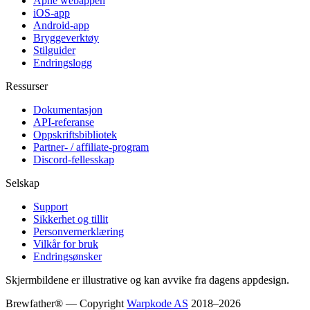
Åpne webappen
iOS-app
Android-app
Bryggeverktøy
Stilguider
Endringslogg
Ressurser
Dokumentasjon
API-referanse
Oppskriftsbibliotek
Partner- / affiliate-program
Discord-fellesskap
Selskap
Support
Sikkerhet og tillit
Personvernerklæring
Vilkår for bruk
Endringsønsker
Skjermbildene er illustrative og kan avvike fra dagens appdesign.
Brewfather® — Copyright
Warpkode AS
2018–
2026