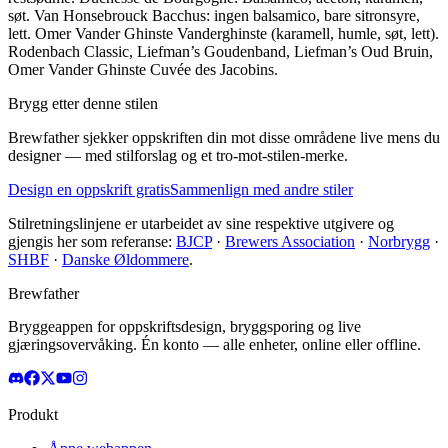
søt. Van Honsebrouck Bacchus: ingen balsamico, bare sitronsyre,
lett. Omer Vander Ghinste Vanderghinste (karamell, humle, søt, lett).
Rodenbach Classic, Liefman’s Goudenband, Liefman’s Oud Bruin,
Omer Vander Ghinste Cuvée des Jacobins.
Brygg etter denne stilen
Brewfather sjekker oppskriften din mot disse områdene live mens du
designer — med stilforslag og et tro-mot-stilen-merke.
Design en oppskrift gratis
Sammenlign med andre stiler
Stilretningslinjene er utarbeidet av sine respektive utgivere og
gjengis her som referanse:
BJCP
·
Brewers Association
·
Norbrygg
·
SHBF
·
Danske Øldommere
.
Brewfather
Bryggeappen for oppskriftsdesign, bryggsporing og live
gjæringsovervåking. Én konto — alle enheter, online eller offline.
Produkt