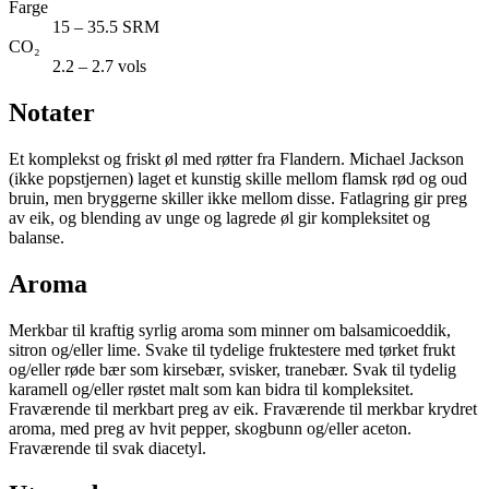
Farge
15 – 35.5 SRM
CO₂
2.2 – 2.7 vols
Notater
Et komplekst og friskt øl med røtter fra Flandern. Michael Jackson
(ikke popstjernen) laget et kunstig skille mellom flamsk rød og oud
bruin, men bryggerne skiller ikke mellom disse. Fatlagring gir preg
av eik, og blending av unge og lagrede øl gir kompleksitet og
balanse.
Aroma
Merkbar til kraftig syrlig aroma som minner om balsamicoeddik,
sitron og/eller lime. Svake til tydelige fruktestere med tørket frukt
og/eller røde bær som kirsebær, svisker, tranebær. Svak til tydelig
karamell og/eller røstet malt som kan bidra til kompleksitet.
Fraværende til merkbart preg av eik. Fraværende til merkbar krydret
aroma, med preg av hvit pepper, skogbunn og/eller aceton.
Fraværende til svak diacetyl.