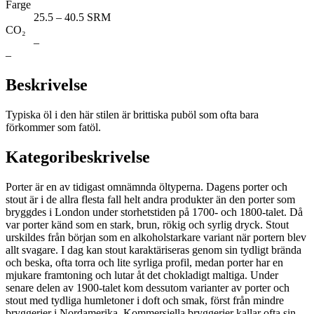
Farge
25.5 – 40.5 SRM
CO₂
–
–
Beskrivelse
Typiska öl i den här stilen är brittiska puböl som ofta bara
förkommer som fatöl.
Kategoribeskrivelse
Porter är en av tidigast omnämnda öltyperna. Dagens porter och
stout är i de allra flesta fall helt andra produkter än den porter som
bryggdes i London under storhetstiden på 1700- och 1800-talet. Då
var porter känd som en stark, brun, rökig och syrlig dryck. Stout
urskildes från början som en alkoholstarkare variant när portern blev
allt svagare. I dag kan stout karaktäriseras genom sin tydligt brända
och beska, ofta torra och lite syrliga profil, medan porter har en
mjukare framtoning och lutar åt det chokladigt maltiga. Under
senare delen av 1900-talet kom dessutom varianter av porter och
stout med tydliga humletoner i doft och smak, först från mindre
bryggerier i Nordamerika. Kommersiella bryggerier kallar ofta sin