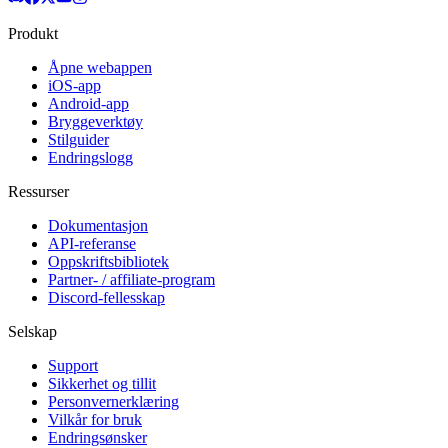
Produkt
Åpne webappen
iOS-app
Android-app
Bryggeverktøy
Stilguider
Endringslogg
Ressurser
Dokumentasjon
API-referanse
Oppskriftsbibliotek
Partner- / affiliate-program
Discord-fellesskap
Selskap
Support
Sikkerhet og tillit
Personvernerklæring
Vilkår for bruk
Endringsønsker