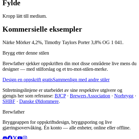
Fylde
Kropp lätt till medium.
Kommersielle eksempler
Närke Mörker 4,2%, Timothy Taylors Porter 3,8% OG 1 041.
Brygg etter denne stilen
Brewfather sjekker oppskriften din mot disse områdene live mens du
designer — med stilforslag og et tro-mot-stilen-merke.
Design en oppskrift gratis
Sammenlign med andre stiler
Stilretningslinjene er utarbeidet av sine respektive utgivere og
gjengis her som referanse:
BJCP
·
Brewers Association
·
Norbrygg
·
SHBF
·
Danske Øldommere
.
Brewfather
Bryggeappen for oppskriftsdesign, bryggsporing og live
gjæringsovervåking. Én konto — alle enheter, online eller offline.