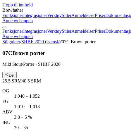
Hopp til innhold
Brewfather
Funksjoner
Integrasjoner
Verktøy
Stiler
Anmeldelser
Priser
Dokumentasj
Åpne webappen
Funksjoner
Integrasjoner
Verktøy
Stiler
Anmeldelser
Priser
Dokumentasj
Åpne webappen
Stilguider
/
SHBF 2020 (svensk)
/
07C Brown porter
07C
Brown porter
Mild Stout/Porter · SHBF 2020
Del
25.5
SRM
40.5
SRM
OG
1.040 – 1.052
FG
1.010 – 1.018
ABV
3.8 – 5 %
IBU
20 – 35