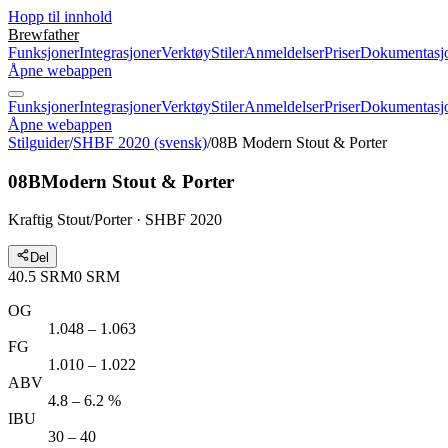
Hopp til innhold
Brewfather
Funksjoner
Integrasjoner
Verktøy
Stiler
Anmeldelser
Priser
Dokumentasj
Åpne webappen
Funksjoner
Integrasjoner
Verktøy
Stiler
Anmeldelser
Priser
Dokumentasj
Åpne webappen
Stilguider
/
SHBF 2020 (svensk)
/
08B Modern Stout & Porter
08B
Modern Stout & Porter
Kraftig Stout/Porter · SHBF 2020
Del
40.5
SRM
0
SRM
OG
1.048 – 1.063
FG
1.010 – 1.022
ABV
4.8 – 6.2 %
IBU
30 – 40