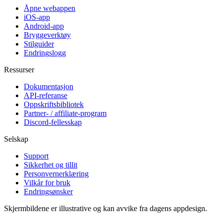
Åpne webappen
iOS-app
Android-app
Bryggeverktøy
Stilguider
Endringslogg
Ressurser
Dokumentasjon
API-referanse
Oppskriftsbibliotek
Partner- / affiliate-program
Discord-fellesskap
Selskap
Support
Sikkerhet og tillit
Personvernerklæring
Vilkår for bruk
Endringsønsker
Skjermbildene er illustrative og kan avvike fra dagens appdesign.