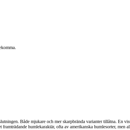
örekomma.
slutningen. Både mjukare och mer skarpbrända varianter tillåtna. En vis
ket framträdande humlekaraktär, ofta av amerikanska humlesorter, men alla