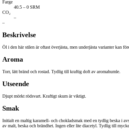
Farge
40.5 – 0 SRM
CO₂
–
–
Beskrivelse
Öl i den här stilen är oftast överjästa, men underjästa varianter kan f
Aroma
Torr, lätt bränd och rostad. Tydlig till kraftig doft av aromahumle.
Utseende
Djupt mörkt rödsvart. Kraftigt skum är viktigt.
Smak
Initialt en maltig karamell- och chokladsmak med en tydlig beska i av
av malt, beska och brändhet. Ingen eller lite diacetyl. Tydlig till myc