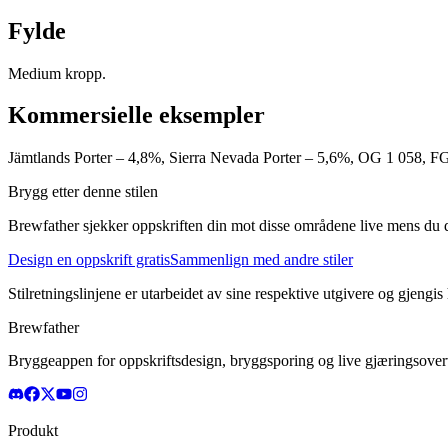
Fylde
Medium kropp.
Kommersielle eksempler
Jämtlands Porter – 4,8%, Sierra Nevada Porter – 5,6%, OG 1 058, FG
Brygg etter denne stilen
Brewfather sjekker oppskriften din mot disse områdene live mens du d
Design en oppskrift gratis
Sammenlign med andre stiler
Stilretningslinjene er utarbeidet av sine respektive utgivere og gjengis
Brewfather
Bryggeappen for oppskriftsdesign, bryggsporing og live gjæringsovervå
Produkt