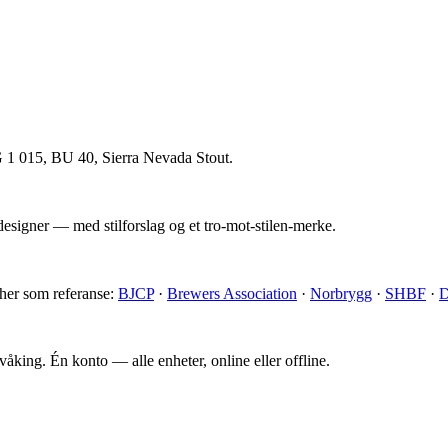
 1 015, BU 40, Sierra Nevada Stout.
esigner — med stilforslag og et tro-mot-stilen-merke.
 her som referanse:
BJCP
·
Brewers Association
·
Norbrygg
·
SHBF
·
D
king. Én konto — alle enheter, online eller offline.