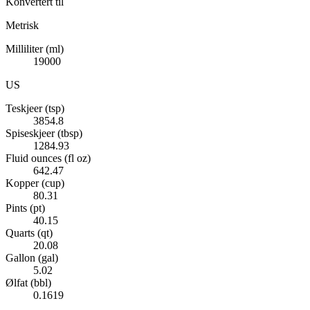
Konvertert til
Metrisk
Milliliter (ml)
19000
US
Teskjeer (tsp)
3854.8
Spiseskjeer (tbsp)
1284.93
Fluid ounces (fl oz)
642.47
Kopper (cup)
80.31
Pints (pt)
40.15
Quarts (qt)
20.08
Gallon (gal)
5.02
Ølfat (bbl)
0.1619