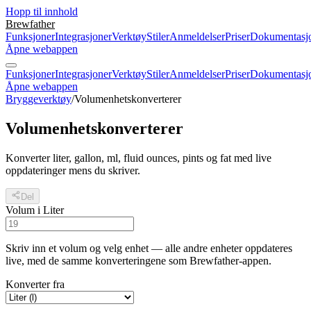
Hopp til innhold
Brewfather
Funksjoner
Integrasjoner
Verktøy
Stiler
Anmeldelser
Priser
Dokumentasj
Åpne webappen
Funksjoner
Integrasjoner
Verktøy
Stiler
Anmeldelser
Priser
Dokumentasj
Åpne webappen
Bryggeverktøy
/
Volumenhetskonverterer
Volumenhetskonverterer
Konverter liter, gallon, ml, fluid ounces, pints og fat med live
oppdateringer mens du skriver.
Del
Volum i Liter
Skriv inn et volum og velg enhet — alle andre enheter oppdateres
live, med de samme konverteringene som Brewfather-appen.
Konverter fra