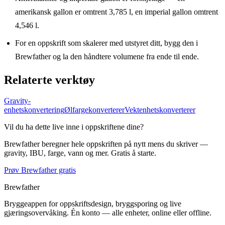
amerikansk gallon er omtrent 3,785 l, en imperial gallon omtrent
4,546 l.
For en oppskrift som skalerer med utstyret ditt, bygg den i
Brewfather og la den håndtere volumene fra ende til ende.
Relaterte verktøy
Gravity-
enhetskonvertering
Ølfargekonverterer
Vektenhetskonverterer
Vil du ha dette live inne i oppskriftene dine?
Brewfather beregner hele oppskriften på nytt mens du skriver —
gravity, IBU, farge, vann og mer. Gratis å starte.
Prøv Brewfather gratis
Brewfather
Bryggeappen for oppskriftsdesign, bryggsporing og live
gjæringsovervåking. Én konto — alle enheter, online eller offline.