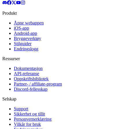
Produkt
Åpne webappen
iOS-app
Android-app
Bryggeverktøy
Stilguider
Endringslogg
Ressurser
Dokumentasjon
API-referanse
Oppskriftsbibliotek
Partner- / affiliate-program
Discord-fellesskap
Selskap
Support
Sikkerhet og tillit
Personvernerklæring
Vilkår for bruk