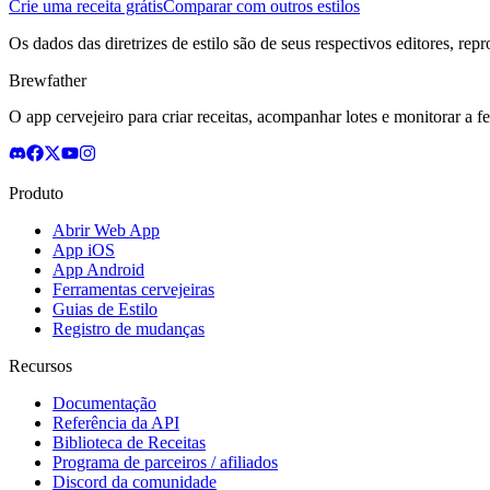
Crie uma receita grátis
Comparar com outros estilos
Os dados das diretrizes de estilo são de seus respectivos editores, rep
Brewfather
O app cervejeiro para criar receitas, acompanhar lotes e monitorar a 
Produto
Abrir Web App
App iOS
App Android
Ferramentas cervejeiras
Guias de Estilo
Registro de mudanças
Recursos
Documentação
Referência da API
Biblioteca de Receitas
Programa de parceiros / afiliados
Discord da comunidade