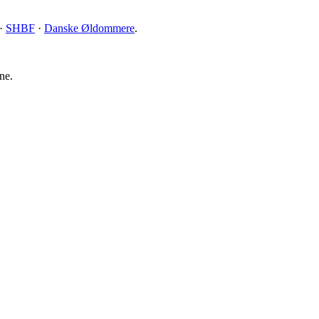
·
SHBF
·
Danske Øldommere
.
ne.