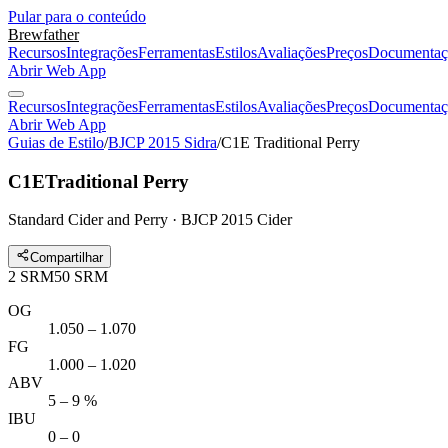
Pular para o conteúdo
Brewfather
Recursos
Integrações
Ferramentas
Estilos
Avaliações
Preços
Documentaç
Abrir Web App
Recursos
Integrações
Ferramentas
Estilos
Avaliações
Preços
Documentaç
Abrir Web App
Guias de Estilo
/
BJCP 2015 Sidra
/
C1E Traditional Perry
C1E
Traditional Perry
Standard Cider and Perry · BJCP 2015 Cider
Compartilhar
2
SRM
50
SRM
OG
1.050 – 1.070
FG
1.000 – 1.020
ABV
5 – 9 %
IBU
0 – 0