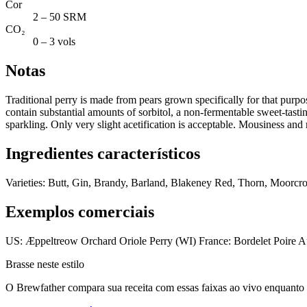
Cor
2 – 50 SRM
CO₂
0 – 3 vols
Notas
Traditional perry is made from pears grown specifically for that purpo
contain substantial amounts of sorbitol, a non-fermentable sweet-tast
sparkling. Only very slight acetification is acceptable. Mousiness and r
Ingredientes característicos
Varieties: Butt, Gin, Brandy, Barland, Blakeney Red, Thorn, Moorcrof
Exemplos comerciais
US: Æppeltreow Orchard Oriole Perry (WI) France: Bordelet Poire Au
Brasse neste estilo
O Brewfather compara sua receita com essas faixas ao vivo enquanto vo