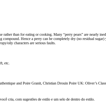
se rather than for eating or cooking. Many “perry pears” are nearly ined
ing compound. Hence a perry can be completely dry (no residual sugar) y
opy/oily characters are serious faults.
t, etc.
thentique and Poire Granit, Christian Drouin Poire UK: Oliver’s Clas
cê cria, com sugestões de estilo e um selo de dentro do estilo.