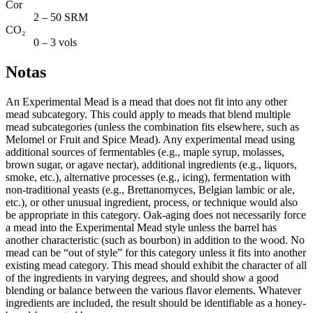
Cor
2 – 50 SRM
CO₂
0 – 3 vols
Notas
An Experimental Mead is a mead that does not fit into any other
mead subcategory. This could apply to meads that blend multiple
mead subcategories (unless the combination fits elsewhere, such as
Melomel or Fruit and Spice Mead). Any experimental mead using
additional sources of fermentables (e.g., maple syrup, molasses,
brown sugar, or agave nectar), additional ingredients (e.g., liquors,
smoke, etc.), alternative processes (e.g., icing), fermentation with
non-traditional yeasts (e.g., Brettanomyces, Belgian lambic or ale,
etc.), or other unusual ingredient, process, or technique would also
be appropriate in this category. Oak-aging does not necessarily force
a mead into the Experimental Mead style unless the barrel has
another characteristic (such as bourbon) in addition to the wood. No
mead can be “out of style” for this category unless it fits into another
existing mead category. This mead should exhibit the character of all
of the ingredients in varying degrees, and should show a good
blending or balance between the various flavor elements. Whatever
ingredients are included, the result should be identifiable as a honey-