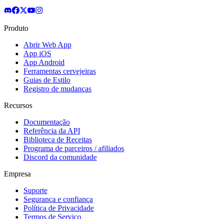
Produto
Abrir Web App
App iOS
App Android
Ferramentas cervejeiras
Guias de Estilo
Registro de mudanças
Recursos
Documentação
Referência da API
Biblioteca de Receitas
Programa de parceiros / afiliados
Discord da comunidade
Empresa
Suporte
Segurança e confiança
Política de Privacidade
Termos de Serviço