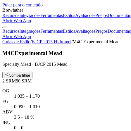
Pular para o conteúdo
Brewfather
Recursos
Integrações
Ferramentas
Estilos
Avaliações
Preços
Documentaç
Abrir Web App
Recursos
Integrações
Ferramentas
Estilos
Avaliações
Preços
Documentaç
Abrir Web App
Guias de Estilo
/
BJCP 2015 Hidromel
/
M4C Experimental Mead
M4C
Experimental Mead
Specialty Mead · BJCP 2015 Mead
Compartilhar
2
SRM
50
SRM
OG
1.035 – 1.170
FG
0.990 – 1.010
ABV
3.5 – 18 %
IBU
0 – 0