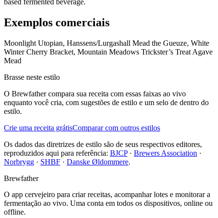
based fermented beverage.
Exemplos comerciais
Moonlight Utopian, Hanssens/Lurgashall Mead the Gueuze, White
Winter Cherry Bracket, Mountain Meadows Trickster’s Treat Agave
Mead
Brasse neste estilo
O Brewfather compara sua receita com essas faixas ao vivo
enquanto você cria, com sugestões de estilo e um selo de dentro do
estilo.
Crie uma receita grátis
Comparar com outros estilos
Os dados das diretrizes de estilo são de seus respectivos editores,
reproduzidos aqui para referência:
BJCP
·
Brewers Association
·
Norbrygg
·
SHBF
·
Danske Øldommere
.
Brewfather
O app cervejeiro para criar receitas, acompanhar lotes e monitorar a
fermentação ao vivo. Uma conta em todos os dispositivos, online ou
offline.