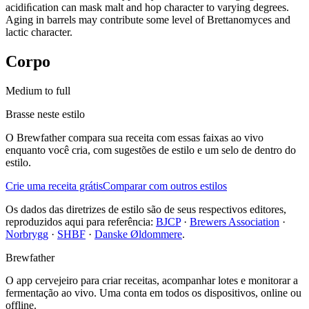
acidiﬁcation can mask malt and hop character to varying degrees.
Aging in barrels may contribute some level of Brettanomyces and
lactic character.
Corpo
Medium to full
Brasse neste estilo
O Brewfather compara sua receita com essas faixas ao vivo
enquanto você cria, com sugestões de estilo e um selo de dentro do
estilo.
Crie uma receita grátis
Comparar com outros estilos
Os dados das diretrizes de estilo são de seus respectivos editores,
reproduzidos aqui para referência:
BJCP
·
Brewers Association
·
Norbrygg
·
SHBF
·
Danske Øldommere
.
Brewfather
O app cervejeiro para criar receitas, acompanhar lotes e monitorar a
fermentação ao vivo. Uma conta em todos os dispositivos, online ou
offline.