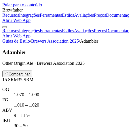
Pular para o conteúdo
Brewfather
Recursos
Integrações
Ferramentas
Estilos
Avaliações
Preços
Documentaç
Abrir Web App
Recursos
Integrações
Ferramentas
Estilos
Avaliações
Preços
Documentaç
Abrir Web App
Guias de Estilo
/
Brewers Association 2025
/
Adambier
Adambier
Other Origin Ale · Brewers Association 2025
Compartilhar
15
SRM
35
SRM
OG
1.070 – 1.090
FG
1.010 – 1.020
ABV
9 – 11 %
IBU
30 – 50