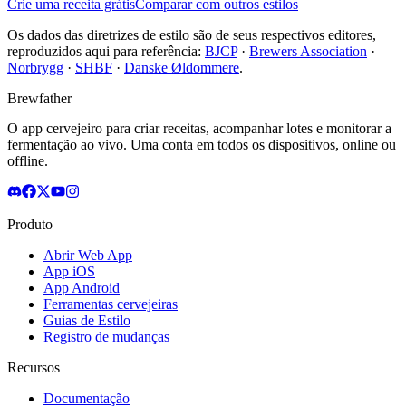
Crie uma receita grátis
Comparar com outros estilos
Os dados das diretrizes de estilo são de seus respectivos editores,
reproduzidos aqui para referência:
BJCP
·
Brewers Association
·
Norbrygg
·
SHBF
·
Danske Øldommere
.
Brewfather
O app cervejeiro para criar receitas, acompanhar lotes e monitorar a
fermentação ao vivo. Uma conta em todos os dispositivos, online ou
offline.
Produto
Abrir Web App
App iOS
App Android
Ferramentas cervejeiras
Guias de Estilo
Registro de mudanças
Recursos
Documentação