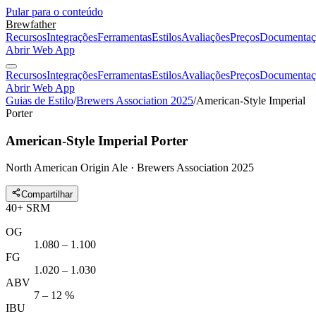
Pular para o conteúdo
Brewfather
Recursos
Integrações
Ferramentas
Estilos
Avaliações
Preços
Documentaç
Abrir Web App
Recursos
Integrações
Ferramentas
Estilos
Avaliações
Preços
Documentaç
Abrir Web App
Guias de Estilo
/
Brewers Association 2025
/
American-Style Imperial
Porter
American-Style Imperial Porter
North American Origin Ale · Brewers Association 2025
Compartilhar
40
+
SRM
OG
1.080 – 1.100
FG
1.020 – 1.030
ABV
7 – 12 %
IBU