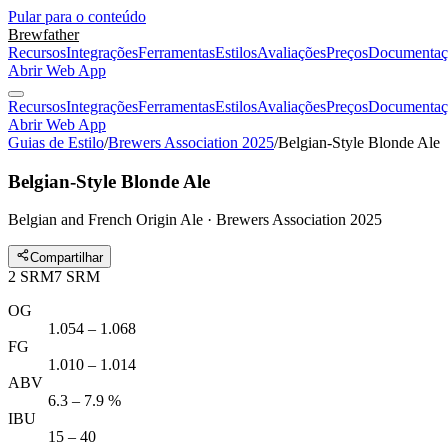
Pular para o conteúdo
Brewfather
Recursos
Integrações
Ferramentas
Estilos
Avaliações
Preços
Documentaç
Abrir Web App
Recursos
Integrações
Ferramentas
Estilos
Avaliações
Preços
Documentaç
Abrir Web App
Guias de Estilo
/
Brewers Association 2025
/
Belgian-Style Blonde Ale
Belgian-Style Blonde Ale
Belgian and French Origin Ale · Brewers Association 2025
Compartilhar
2
SRM
7
SRM
OG
1.054 – 1.068
FG
1.010 – 1.014
ABV
6.3 – 7.9 %
IBU
15 – 40