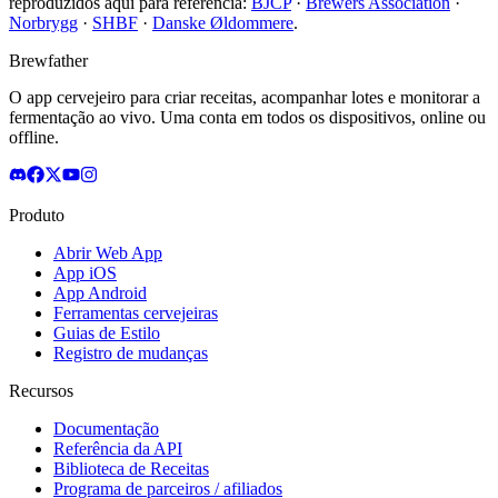
reproduzidos aqui para referência:
BJCP
·
Brewers Association
·
Norbrygg
·
SHBF
·
Danske Øldommere
.
Brewfather
O app cervejeiro para criar receitas, acompanhar lotes e monitorar a
fermentação ao vivo. Uma conta em todos os dispositivos, online ou
offline.
Produto
Abrir Web App
App iOS
App Android
Ferramentas cervejeiras
Guias de Estilo
Registro de mudanças
Recursos
Documentação
Referência da API
Biblioteca de Receitas
Programa de parceiros / afiliados