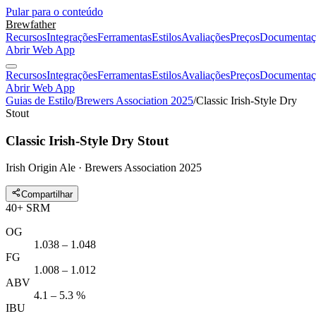
Pular para o conteúdo
Brewfather
Recursos
Integrações
Ferramentas
Estilos
Avaliações
Preços
Documentaç
Abrir Web App
Recursos
Integrações
Ferramentas
Estilos
Avaliações
Preços
Documentaç
Abrir Web App
Guias de Estilo
/
Brewers Association 2025
/
Classic Irish-Style Dry
Stout
Classic Irish-Style Dry Stout
Irish Origin Ale · Brewers Association 2025
Compartilhar
40
+
SRM
OG
1.038 – 1.048
FG
1.008 – 1.012
ABV
4.1 – 5.3 %
IBU