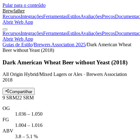
Pular para o conteúdo
Brewfather
Recursos
Integrações
Ferramentas
Estilos
Avaliações
Preços
Documentaç
Abrir Web App
Recursos
Integrações
Ferramentas
Estilos
Avaliações
Preços
Documentaç
Abrir Web App
Guias de Estilo
/
Brewers Association 2025
/
Dark American Wheat
Beer without Yeast (2018)
Dark American Wheat Beer without Yeast (2018)
All Origin Hybrid/Mixed Lagers or Ales · Brewers Association
2018
Compartilhar
9
SRM
22
SRM
OG
1.036 – 1.050
FG
1.004 – 1.016
ABV
3.8 – 5.1 %