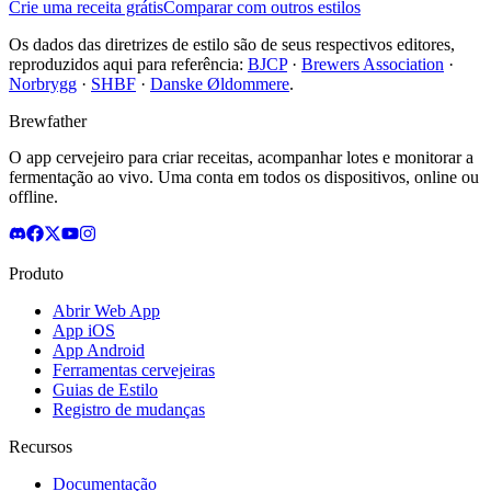
Crie uma receita grátis
Comparar com outros estilos
Os dados das diretrizes de estilo são de seus respectivos editores,
reproduzidos aqui para referência:
BJCP
·
Brewers Association
·
Norbrygg
·
SHBF
·
Danske Øldommere
.
Brewfather
O app cervejeiro para criar receitas, acompanhar lotes e monitorar a
fermentação ao vivo. Uma conta em todos os dispositivos, online ou
offline.
Produto
Abrir Web App
App iOS
App Android
Ferramentas cervejeiras
Guias de Estilo
Registro de mudanças
Recursos
Documentação