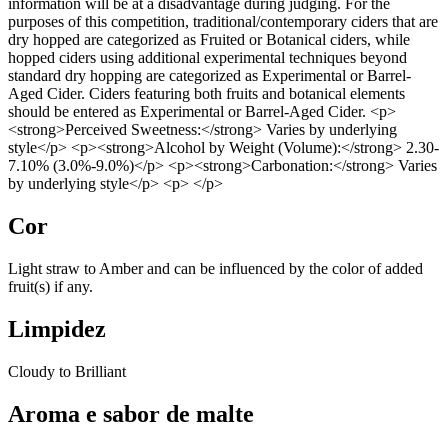
information will be at a disadvantage during judging. For the
purposes of this competition, traditional/contemporary ciders that are
dry hopped are categorized as Fruited or Botanical ciders, while
hopped ciders using additional experimental techniques beyond
standard dry hopping are categorized as Experimental or Barrel-
Aged Cider. Ciders featuring both fruits and botanical elements
should be entered as Experimental or Barrel-Aged Cider. <p>
<strong>Perceived Sweetness:</strong> Varies by underlying
style</p> <p><strong>Alcohol by Weight (Volume):</strong> 2.30-
7.10% (3.0%-9.0%)</p> <p><strong>Carbonation:</strong> Varies
by underlying style</p> <p> </p>
Cor
Light straw to Amber and can be influenced by the color of added
fruit(s) if any.
Limpidez
Cloudy to Brilliant
Aroma e sabor de malte