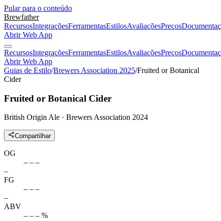
Pular para o conteúdo
Brewfather
Recursos
Integrações
Ferramentas
Estilos
Avaliações
Preços
Documentaç
Abrir Web App
Recursos
Integrações
Ferramentas
Estilos
Avaliações
Preços
Documentaç
Abrir Web App
Guias de Estilo
/
Brewers Association 2025
/
Fruited or Botanical
Cider
Fruited or Botanical Cider
British Origin Ale · Brewers Association 2024
Compartilhar
OG
– – –
–
FG
– – –
–
ABV
– – – %