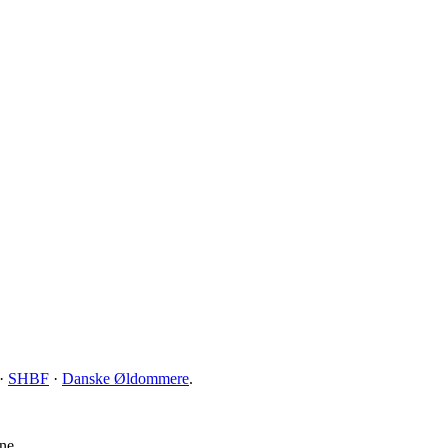
·
SHBF
·
Danske Øldommere
.
ne.