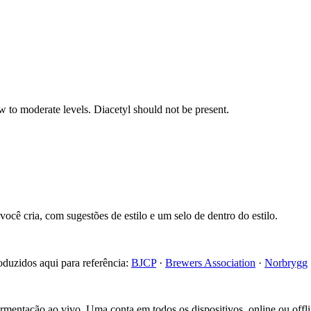
w to moderate levels. Diacetyl should not be present.
cê cria, com sugestões de estilo e um selo de dentro do estilo.
roduzidos aqui para referência:
BJCP
·
Brewers Association
·
Norbrygg
fermentação ao vivo. Uma conta em todos os dispositivos, online ou offli