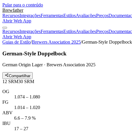
Pular para o conteúdo
Brewfather
Recursos
Integrações
Ferramentas
Estilos
Avaliações
Preços
Documentaç
Abrir Web App
Recursos
Integrações
Ferramentas
Estilos
Avaliações
Preços
Documentaç
Abrir Web App
Guias de Estilo
/
Brewers Association 2025
/
German-Style Doppelbock
German-Style Doppelbock
German Origin Lager · Brewers Association 2025
Compartilhar
12
SRM
30
SRM
OG
1.074 – 1.080
FG
1.014 – 1.020
ABV
6.6 – 7.9 %
IBU
17 – 27