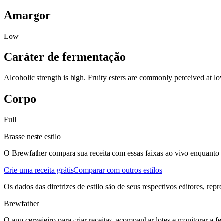
Amargor
Low
Caráter de fermentação
Alcoholic strength is high. Fruity esters are commonly perceived at lo
Corpo
Full
Brasse neste estilo
O Brewfather compara sua receita com essas faixas ao vivo enquanto vo
Crie uma receita grátis
Comparar com outros estilos
Os dados das diretrizes de estilo são de seus respectivos editores, rep
Brewfather
O app cervejeiro para criar receitas, acompanhar lotes e monitorar a 