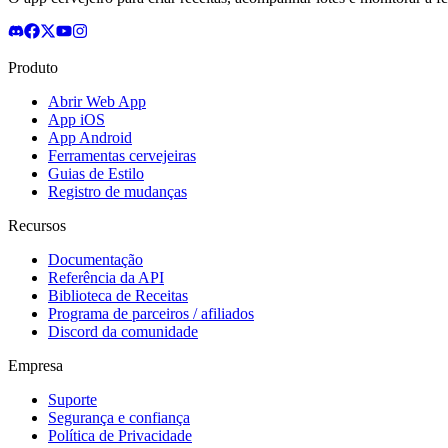
Produto
Abrir Web App
App iOS
App Android
Ferramentas cervejeiras
Guias de Estilo
Registro de mudanças
Recursos
Documentação
Referência da API
Biblioteca de Receitas
Programa de parceiros / afiliados
Discord da comunidade
Empresa
Suporte
Segurança e confiança
Política de Privacidade