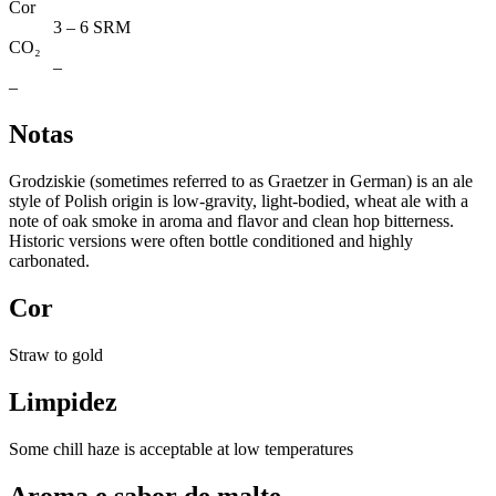
Cor
3 – 6 SRM
CO₂
–
–
Notas
Grodziskie (sometimes referred to as Graetzer in German) is an ale
style of Polish origin is low-gravity, light-bodied, wheat ale with a
note of oak smoke in aroma and flavor and clean hop bitterness.
Historic versions were often bottle conditioned and highly
carbonated.
Cor
Straw to gold
Limpidez
Some chill haze is acceptable at low temperatures
Aroma e sabor de malte