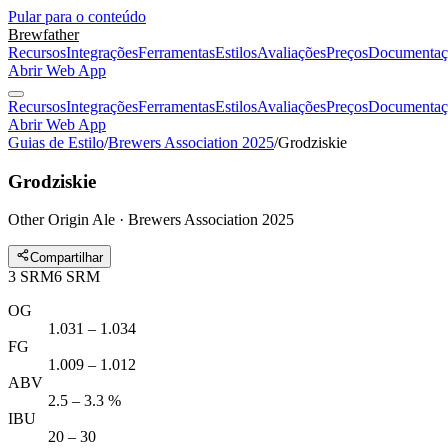
Pular para o conteúdo
Brewfather
Recursos
Integrações
Ferramentas
Estilos
Avaliações
Preços
Documentaç
Abrir Web App
Recursos
Integrações
Ferramentas
Estilos
Avaliações
Preços
Documentaç
Abrir Web App
Guias de Estilo
/
Brewers Association 2025
/
Grodziskie
Grodziskie
Other Origin Ale · Brewers Association 2025
Compartilhar
3
SRM
6
SRM
OG
1.031 – 1.034
FG
1.009 – 1.012
ABV
2.5 – 3.3 %
IBU
20 – 30