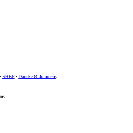
·
SHBF
·
Danske Øldommere
.
ne.