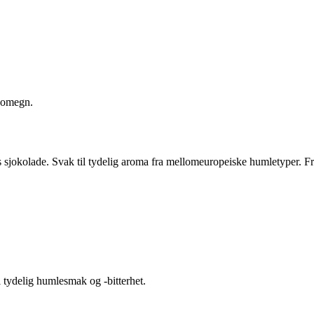
g omegn.
s sjokolade. Svak til tydelig aroma fra mellomeuropeiske humletyper. Fr
l tydelig humlesmak og -bitterhet.