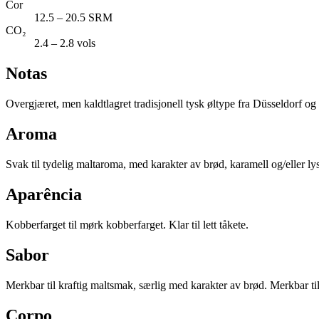
Cor
12.5 – 20.5 SRM
CO₂
2.4 – 2.8 vols
Notas
Overgjæret, men kaldtlagret tradisjonell tysk øltype fra Düsseldorf o
Aroma
Svak til tydelig maltaroma, med karakter av brød, karamell og/eller ly
Aparência
Kobberfarget til mørk kobberfarget. Klar til lett tåkete.
Sabor
Merkbar til kraftig maltsmak, særlig med karakter av brød. Merkbar ti
Corpo