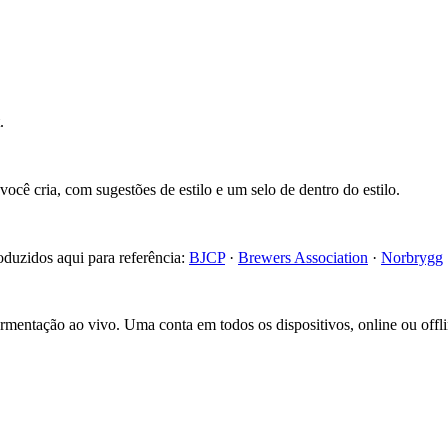
.
cê cria, com sugestões de estilo e um selo de dentro do estilo.
roduzidos aqui para referência:
BJCP
·
Brewers Association
·
Norbrygg
fermentação ao vivo. Uma conta em todos os dispositivos, online ou offli