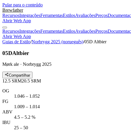
Pular para o conteúdo
Brewfather
Recursos
Integrações
Ferramentas
Estilos
Avaliações
Preços
Documentaç
Abrir Web App
Recursos
Integrações
Ferramentas
Estilos
Avaliações
Preços
Documentaç
Abrir Web App
Guias de Estilo
/
Norbrygg 2025 (norueguês)
/
05D Altbier
05D
Altbier
Mørk ale · Norbrygg 2025
Compartilhar
12.5
SRM
20.5
SRM
OG
1.046 – 1.052
FG
1.009 – 1.014
ABV
4.5 – 5.2 %
IBU
25 – 50