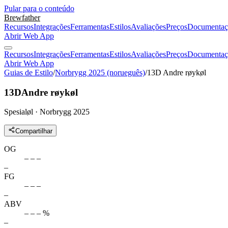
Pular para o conteúdo
Brewfather
Recursos
Integrações
Ferramentas
Estilos
Avaliações
Preços
Documentaç
Abrir Web App
Recursos
Integrações
Ferramentas
Estilos
Avaliações
Preços
Documentaç
Abrir Web App
Guias de Estilo
/
Norbrygg 2025 (norueguês)
/
13D Andre røykøl
13D
Andre røykøl
Spesialøl · Norbrygg 2025
Compartilhar
OG
– – –
–
FG
– – –
–
ABV
– – – %
–