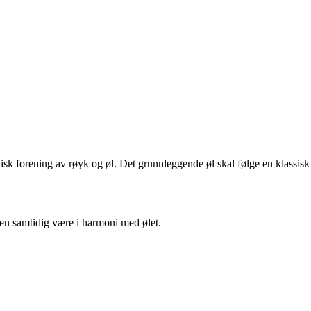
sk forening av røyk og øl. Det grunnleggende øl skal følge en klassisk
en samtidig være i harmoni med ølet.