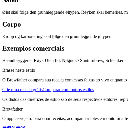
Ølet skal følge den grunnleggende øltypen. Røyken skal bemerkes, m
Corpo
Kropp og karbonering skal følge den grunnleggende øltypen.
Exemplos comerciais
Haandbryggeriet Røyk Uten Ild, Nøgne Ø Sunturnbrew, Schlenkerla
Brasse neste estilo
O Brewfather compara sua receita com essas faixas ao vivo enquanto vo
Crie uma receita grátis
Comparar com outros estilos
Os dados das diretrizes de estilo são de seus respectivos editores, rep
Brewfather
O app cervejeiro para criar receitas, acompanhar lotes e monitorar a 