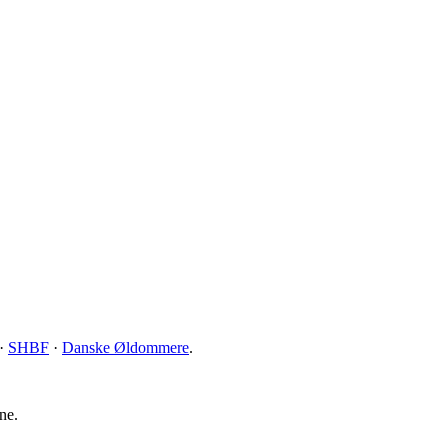
·
SHBF
·
Danske Øldommere
.
ne.