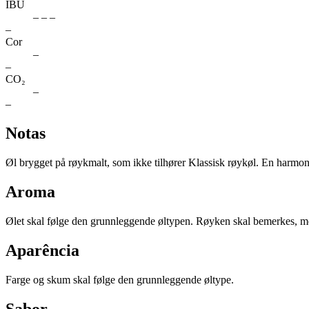
IBU
– – –
–
Cor
–
–
CO₂
–
–
Notas
Øl brygget på røykmalt, som ikke tilhører Klassisk røykøl. En harmoni
Aroma
Ølet skal følge den grunnleggende øltypen. Røyken skal bemerkes, m
Aparência
Farge og skum skal følge den grunnleggende øltype.
Sabor