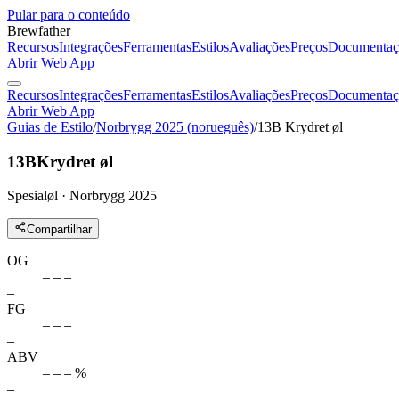
Pular para o conteúdo
Brewfather
Recursos
Integrações
Ferramentas
Estilos
Avaliações
Preços
Documentaç
Abrir Web App
Recursos
Integrações
Ferramentas
Estilos
Avaliações
Preços
Documentaç
Abrir Web App
Guias de Estilo
/
Norbrygg 2025 (norueguês)
/
13B Krydret øl
13B
Krydret øl
Spesialøl · Norbrygg 2025
Compartilhar
OG
– – –
–
FG
– – –
–
ABV
– – – %
–