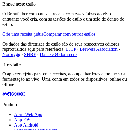
Brasse neste estilo
O Brewfather compara sua receita com essas faixas ao vivo
enquanto você cria, com sugestões de estilo e um selo de dentro do
estilo.
Crie uma receita grátis
Comparar com outros estilos
Os dados das diretrizes de estilo são de seus respectivos editores,
reproduzidos aqui para referência:
BJCP
·
Brewers Association
·
Norbrygg
·
SHBF
·
Danske Øldommere
.
Brewfather
O app cervejeiro para criar receitas, acompanhar lotes e monitorar a
fermentação ao vivo. Uma conta em todos os dispositivos, online ou
offline.
Produto
Abrir Web App
App iOS
App Android