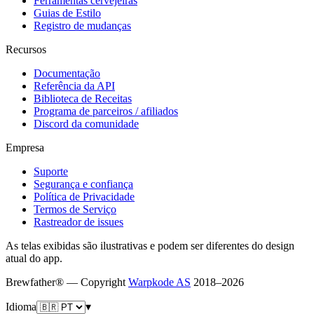
Ferramentas cervejeiras
Guias de Estilo
Registro de mudanças
Recursos
Documentação
Referência da API
Biblioteca de Receitas
Programa de parceiros / afiliados
Discord da comunidade
Empresa
Suporte
Segurança e confiança
Política de Privacidade
Termos de Serviço
Rastreador de issues
As telas exibidas são ilustrativas e podem ser diferentes do design
atual do app.
Brewfather® — Copyright
Warpkode AS
2018–
2026
Idioma
▾