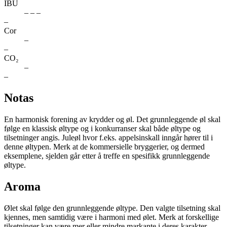
IBU
– – –
–
Cor
–
–
CO₂
–
–
Notas
En harmonisk forening av krydder og øl. Det grunnleggende øl skal
følge en klassisk øltype og i konkurranser skal både øltype og
tilsetninger angis. Juleøl hvor f.eks. appelsinskall inngår hører til i
denne øltypen. Merk at de kommersielle bryggerier, og dermed
eksemplene, sjelden går etter å treffe en spesifikk grunnleggende
øltype.
Aroma
Ølet skal følge den grunnleggende øltype. Den valgte tilsetning skal
kjennes, men samtidig være i harmoni med ølet. Merk at forskellige
tilsetninger kan være mer eller mindre markante i deres karakter.