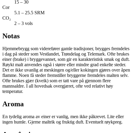
15 – 30
Cor
5.1 – 25.5 SRM
CO₂
2 – 3 vols
Notas
Hjemmebrygg som viderefører gamle tradisjoner, brygges fremdeles
i dag på steder som Vestlandet, Trøndelag og Telemark. Ofte brukes
einer (brake) i bryggevannet, som gir en karakteristisk smak og duft.
Røykt malt anvendes også i større eller mindre grad enkelte steder.
Det er ikke uvanlig at meskingen og/eller kokingen gjøres over åpen
flamme. Noen få steder fremstiller bryggerne fremdeles malten selv.
Ofte brukes gjær (kveik) som er tatt vare på gjennom flere
mannsaldre. I all hovedsak overgjæret, ofte ved relativt høy
temperatur.
Aroma
En tydelig aroma av einer er vanlig, men ikke påkrevet. Lite eller
ingen humle. Gjerne maltrik og fruktig duft. Eventuelt røykpreg.