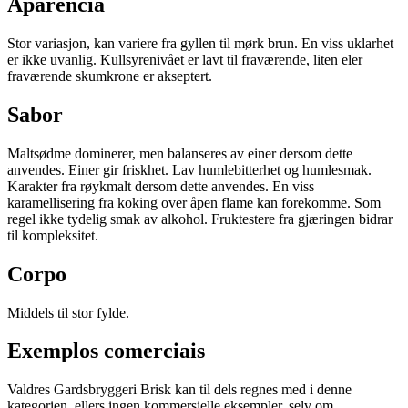
Aparência
Stor variasjon, kan variere fra gyllen til mørk brun. En viss uklarhet
er ikke uvanlig. Kullsyrenivået er lavt til fraværende, liten eler
fraværende skumkrone er akseptert.
Sabor
Maltsødme dominerer, men balanseres av einer dersom dette
anvendes. Einer gir friskhet. Lav humlebitterhet og humlesmak.
Karakter fra røykmalt dersom dette anvendes. En viss
karamellisering fra koking over åpen flame kan forekomme. Som
regel ikke tydelig smak av alkohol. Fruktestere fra gjæringen bidrar
til kompleksitet.
Corpo
Middels til stor fylde.
Exemplos comerciais
Valdres Gardsbryggeri Brisk kan til dels regnes med i denne
kategorien, ellers ingen kommersielle eksempler, selv om