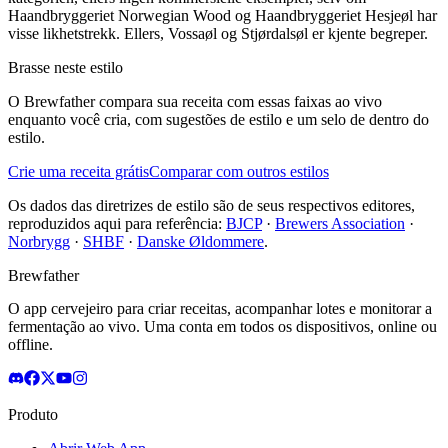
Haandbryggeriet Norwegian Wood og Haandbryggeriet Hesjeøl har
visse likhetstrekk. Ellers, Vossaøl og Stjørdalsøl er kjente begreper.
Brasse neste estilo
O Brewfather compara sua receita com essas faixas ao vivo
enquanto você cria, com sugestões de estilo e um selo de dentro do
estilo.
Crie uma receita grátis
Comparar com outros estilos
Os dados das diretrizes de estilo são de seus respectivos editores,
reproduzidos aqui para referência:
BJCP
·
Brewers Association
·
Norbrygg
·
SHBF
·
Danske Øldommere
.
Brewfather
O app cervejeiro para criar receitas, acompanhar lotes e monitorar a
fermentação ao vivo. Uma conta em todos os dispositivos, online ou
offline.
Produto