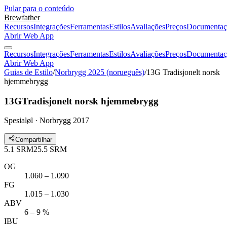
Pular para o conteúdo
Brewfather
Recursos
Integrações
Ferramentas
Estilos
Avaliações
Preços
Documentaç
Abrir Web App
Recursos
Integrações
Ferramentas
Estilos
Avaliações
Preços
Documentaç
Abrir Web App
Guias de Estilo
/
Norbrygg 2025 (norueguês)
/
13G Tradisjonelt norsk
hjemmebrygg
13G
Tradisjonelt norsk hjemmebrygg
Spesialøl · Norbrygg 2017
Compartilhar
5.1
SRM
25.5
SRM
OG
1.060 – 1.090
FG
1.015 – 1.030
ABV
6 – 9 %
IBU