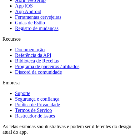
Abrir Web App
App iOS
App Android
Ferramentas cervejeiras
Guias de Estilo
Registro de mudanças
Recursos
Documentação
Referência da API
Biblioteca de Receitas
Programa de parceiros / afiliados
Discord da comunidade
Empresa
Suporte
Segurança e confiança
Política de Privacidade
Termos de Serviço
Rastreador de issues
As telas exibidas são ilustrativas e podem ser diferentes do design
atual do app.