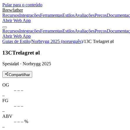
Pular para o conteúdo
Brewfather
Recursos
Integrações
Ferramentas
Estilos
Avaliações
Preços
Documentaç
Abrir Web App
Recursos
Integrações
Ferramentas
Estilos
Avaliações
Preços
Documentaç
Abrir Web App
Guias de Estilo
/
Norbrygg 2025 (norueguês)
/
13C Trelagret øl
13C
Trelagret øl
Spesialøl · Norbrygg 2025
Compartilhar
OG
– – –
–
FG
– – –
–
ABV
– – – %
–