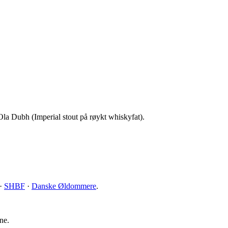
la Dubh (Imperial stout på røykt whiskyfat).
·
SHBF
·
Danske Øldommere
.
ne.