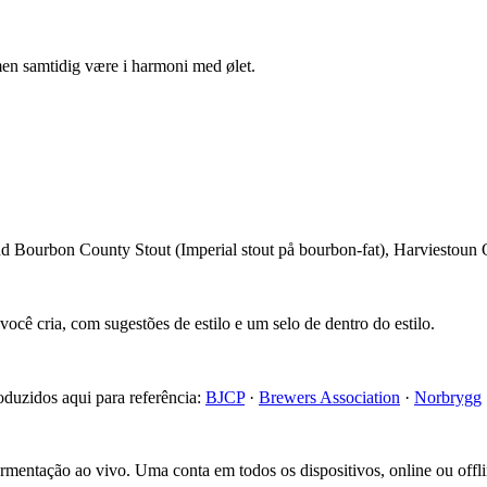
men samtidig være i harmoni med ølet.
nd Bourbon County Stout (Imperial stout på bourbon-fat), Harviestoun O
cê cria, com sugestões de estilo e um selo de dentro do estilo.
roduzidos aqui para referência:
BJCP
·
Brewers Association
·
Norbrygg
fermentação ao vivo. Uma conta em todos os dispositivos, online ou offli