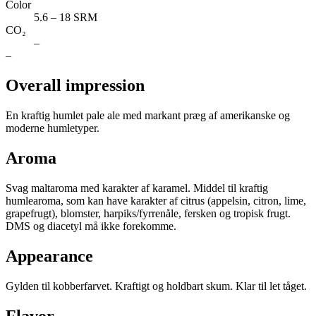
Color
5.6 – 18 SRM
CO₂
–
–
Overall impression
En kraftig humlet pale ale med markant præg af amerikanske og
moderne humletyper.
Aroma
Svag maltaroma med karakter af karamel. Middel til kraftig
humlearoma, som kan have karakter af citrus (appelsin, citron, lime,
grapefrugt), blomster, harpiks/fyrrenåle, fersken og tropisk frugt.
DMS og diacetyl må ikke forekomme.
Appearance
Gylden til kobberfarvet. Kraftigt og holdbart skum. Klar til let tåget.
Flavor