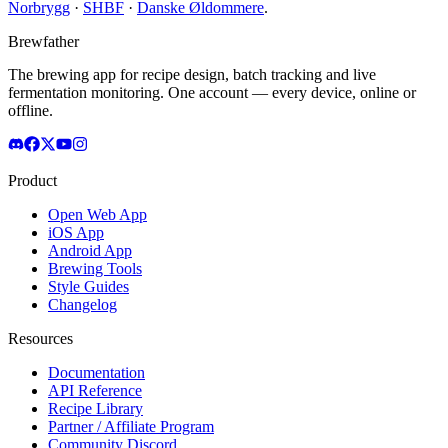
Norbrygg
·
SHBF
·
Danske Øldommere
.
Brewfather
The brewing app for recipe design, batch tracking and live
fermentation monitoring. One account — every device, online or
offline.
Product
Open Web App
iOS App
Android App
Brewing Tools
Style Guides
Changelog
Resources
Documentation
API Reference
Recipe Library
Partner / Affiliate Program
Community Discord