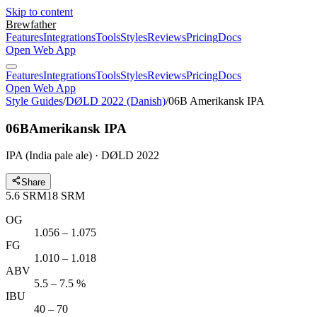
Skip to content
Brewfather
Features
Integrations
Tools
Styles
Reviews
Pricing
Docs
Open Web App
Features
Integrations
Tools
Styles
Reviews
Pricing
Docs
Open Web App
Style Guides
/
DØLD 2022 (Danish)
/
06B Amerikansk IPA
06B
Amerikansk IPA
IPA (India pale ale) · DØLD 2022
Share
5.6
SRM
18
SRM
OG
1.056 – 1.075
FG
1.010 – 1.018
ABV
5.5 – 7.5 %
IBU
40 – 70