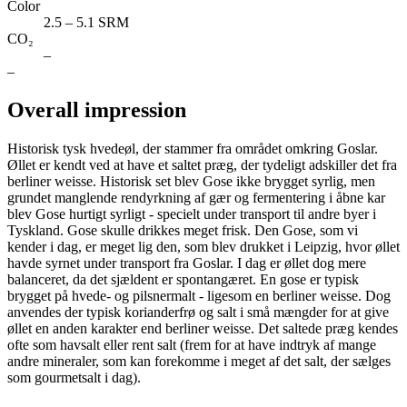
Color
2.5 – 5.1 SRM
CO₂
–
–
Overall impression
Historisk tysk hvedeøl, der stammer fra området omkring Goslar.
Øllet er kendt ved at have et saltet præg, der tydeligt adskiller det fra
berliner weisse. Historisk set blev Gose ikke brygget syrlig, men
grundet manglende rendyrkning af gær og fermentering i åbne kar
blev Gose hurtigt syrligt - specielt under transport til andre byer i
Tyskland. Gose skulle drikkes meget frisk. Den Gose, som vi
kender i dag, er meget lig den, som blev drukket i Leipzig, hvor øllet
havde syrnet under transport fra Goslar. I dag er øllet dog mere
balanceret, da det sjældent er spontangæret. En gose er typisk
brygget på hvede- og pilsnermalt - ligesom en berliner weisse. Dog
anvendes der typisk korianderfrø og salt i små mængder for at give
øllet en anden karakter end berliner weisse. Det saltede præg kendes
ofte som havsalt eller rent salt (frem for at have indtryk af mange
andre mineraler, som kan forekomme i meget af det salt, der sælges
som gourmetsalt i dag).