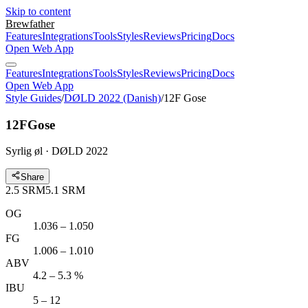
Skip to content
Brewfather
Features
Integrations
Tools
Styles
Reviews
Pricing
Docs
Open Web App
Features
Integrations
Tools
Styles
Reviews
Pricing
Docs
Open Web App
Style Guides
/
DØLD 2022 (Danish)
/
12F Gose
12F
Gose
Syrlig øl · DØLD 2022
Share
2.5
SRM
5.1
SRM
OG
1.036 – 1.050
FG
1.006 – 1.010
ABV
4.2 – 5.3 %
IBU
5 – 12