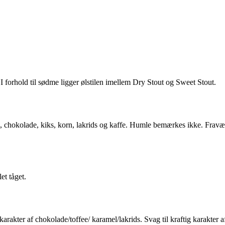
. I forhold til sødme ligger ølstilen imellem Dry Stout og Sweet Stout.
l, chokolade, kiks, korn, lakrids og kaffe. Humle bemærkes ikke. Fravæ
et tåget.
 karakter af chokolade/toffee/ karamel/lakrids. Svag til kraftig karakte