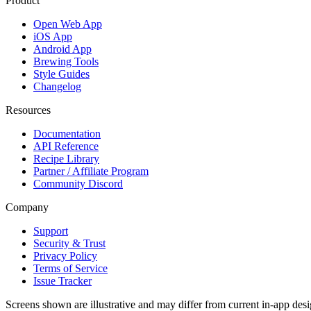
Product
Open Web App
iOS App
Android App
Brewing Tools
Style Guides
Changelog
Resources
Documentation
API Reference
Recipe Library
Partner / Affiliate Program
Community Discord
Company
Support
Security & Trust
Privacy Policy
Terms of Service
Issue Tracker
Screens shown are illustrative and may differ from current in-app desi