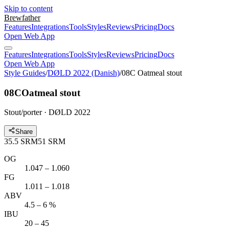
Skip to content
Brewfather
Features
Integrations
Tools
Styles
Reviews
Pricing
Docs
Open Web App
Features
Integrations
Tools
Styles
Reviews
Pricing
Docs
Open Web App
Style Guides
/
DØLD 2022 (Danish)
/
08C Oatmeal stout
08C
Oatmeal stout
Stout/porter · DØLD 2022
Share
35.5
SRM
51
SRM
OG
1.047 – 1.060
FG
1.011 – 1.018
ABV
4.5 – 6 %
IBU
20 – 45