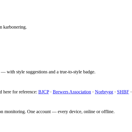
um karbonering.
 — with style suggestions and a true-to-style badge.
d here for reference:
BJCP
·
Brewers Association
·
Norbrygg
·
SHBF
ion monitoring. One account — every device, online or offline.