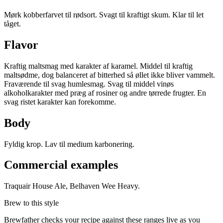
Mørk kobberfarvet til rødsort. Svagt til kraftigt skum. Klar til let
tåget.
Flavor
Kraftig maltsmag med karakter af karamel. Middel til kraftig
maltsødme, dog balanceret af bitterhed så øllet ikke bliver vammelt.
Fraværende til svag humlesmag. Svag til middel vinøs
alkoholkarakter med præg af rosiner og andre tørrede frugter. En
svag ristet karakter kan forekomme.
Body
Fyldig krop. Lav til medium karbonering.
Commercial examples
Traquair House Ale, Belhaven Wee Heavy.
Brew to this style
Brewfather checks your recipe against these ranges live as you