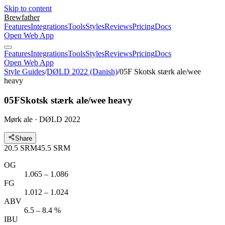
Skip to content
Brewfather
Features
Integrations
Tools
Styles
Reviews
Pricing
Docs
Open Web App
Features
Integrations
Tools
Styles
Reviews
Pricing
Docs
Open Web App
Style Guides
/
DØLD 2022 (Danish)
/
05F Skotsk stærk ale/wee
heavy
05F
Skotsk stærk ale/wee heavy
Mørk ale · DØLD 2022
Share
20.5
SRM
45.5
SRM
OG
1.065 – 1.086
FG
1.012 – 1.024
ABV
6.5 – 8.4 %
IBU