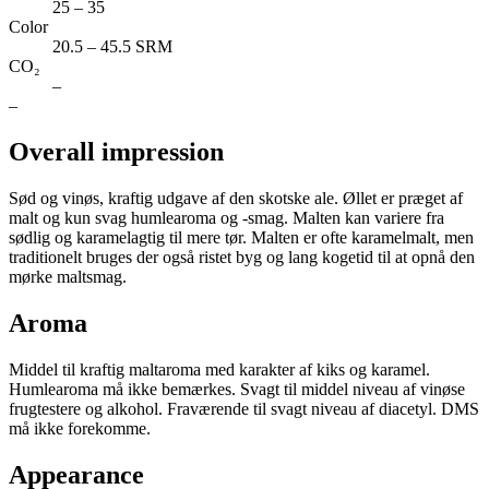
25 – 35
Color
20.5 – 45.5 SRM
CO₂
–
–
Overall impression
Sød og vinøs, kraftig udgave af den skotske ale. Øllet er præget af
malt og kun svag humlearoma og -smag. Malten kan variere fra
sødlig og karamelagtig til mere tør. Malten er ofte karamelmalt, men
traditionelt bruges der også ristet byg og lang kogetid til at opnå den
mørke maltsmag.
Aroma
Middel til kraftig maltaroma med karakter af kiks og karamel.
Humlearoma må ikke bemærkes. Svagt til middel niveau af vinøse
frugtestere og alkohol. Fraværende til svagt niveau af diacetyl. DMS
må ikke forekomme.
Appearance