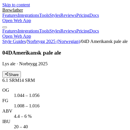
Skip to content
Brewfather
Features
Integrations
Tools
Styles
Reviews
Pricing
Docs
Open Web App
Features
Integrations
Tools
Styles
Reviews
Pricing
Docs
Open Web App
Style Guides
/
Norbrygg 2025 (Norwegian)
/
04D Amerikansk pale ale
04D
Amerikansk pale ale
Lys ale · Norbrygg 2025
Share
6.1
SRM
14
SRM
OG
1.044 – 1.056
FG
1.008 – 1.016
ABV
4.4 – 6 %
IBU
20 – 40