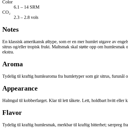
Color
6.1 – 14 SRM
CO₂
2.3 – 2.8 vols
Notes
En klassisk amerikansk øltype, som er en mer humlet utgave av engelsk
sitrus og/eller tropisk frukt. Maltsmak skal støtte opp om humlesmak o
ekstra.
Aroma
Tydelig til kraftig humlearoma fra humletyper som gir sitrus, furunål o
Appearance
Halmgul til kobberfarget. Klar til lett tåkete. Lett, holdbart hvitt eller
Flavor
Tydelig til kraftig humlesmak, merkbar til kraftig bitterhet; særpreg f