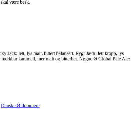
 skal være besk.
y Jack: lett, lys malt, bittert balansert. Rygr Jædr: lett kropp, lys
it: merkbar karamell, mer malt og bitterhet. Nøgne Ø Global Pale Ale:
·
Danske Øldommere
.