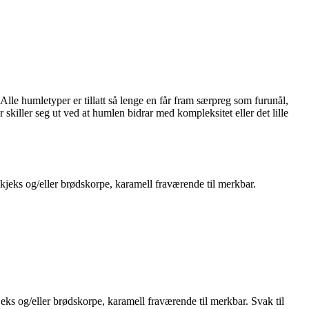
le humletyper er tillatt så lenge en får fram særpreg som furunål,
skiller seg ut ved at humlen bidrar med kompleksitet eller det lille
v kjeks og/eller brødskorpe, karamell fraværende til merkbar.
jeks og/eller brødskorpe, karamell fraværende til merkbar. Svak til