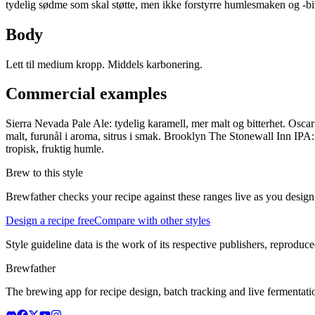
tydelig sødme som skal støtte, men ikke forstyrre humlesmaken og -bit
Body
Lett til medium kropp. Middels karbonering.
Commercial examples
Sierra Nevada Pale Ale: tydelig karamell, mer malt og bitterhet. Oscar Bl
malt, furunål i aroma, sitrus i smak. Brooklyn The Stonewall Inn IPA: 
tropisk, fruktig humle.
Brew to this style
Brewfather checks your recipe against these ranges live as you design
Design a recipe free
Compare with other styles
Style guideline data is the work of its respective publishers, reproduce
Brewfather
The brewing app for recipe design, batch tracking and live fermentat