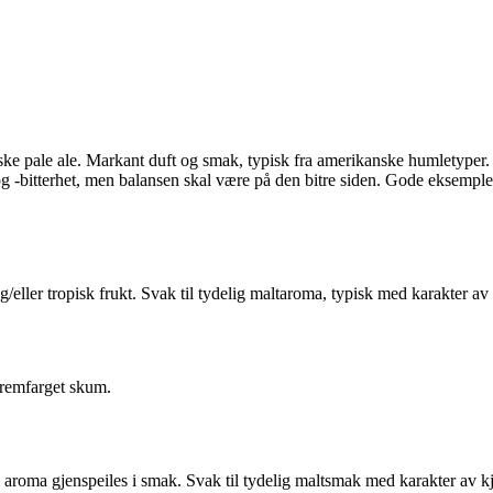
e pale ale. Markant duft og smak, typisk fra amerikanske humletyper. Al
g -bitterhet, men balansen skal være på den bitre siden. Gode eksempler 
g/eller tropisk frukt. Svak til tydelig maltaroma, typisk med karakter a
 kremfarget skum.
ra aroma gjenspeiles i smak. Svak til tydelig maltsmak med karakter av k