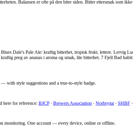
terheten. Balansen er ofte på den bitre siden. Bitter ettersmak som ikke
ues Dale's Pale Ale: kraftig bitterhet, tropisk frukt, lettere. Lervig Luck
kraftig preg av ananas i aroma og smak, lite bitterhet. 7 Fjell Bad hab
 — with style suggestions and a true-to-style badge.
d here for reference:
BJCP
·
Brewers Association
·
Norbrygg
·
SHBF
ion monitoring. One account — every device, online or offline.