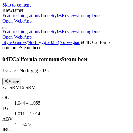
Skip to content
Brewfather
Features
Integrations
Tools
Styles
Reviews
Pricing
Docs
Open Web App
Features
Integrations
Tools
Styles
Reviews
Pricing
Docs
Open Web App
Style Guides
/
Norbrygg 2025 (Norwegian)
/
04E California
common/Steam beer
04E
California common/Steam beer
Lys ale · Norbrygg 2025
Share
8.1
SRM
15
SRM
OG
1.044 – 1.055
FG
1.011 – 1.014
ABV
4 – 5.5 %
IBU