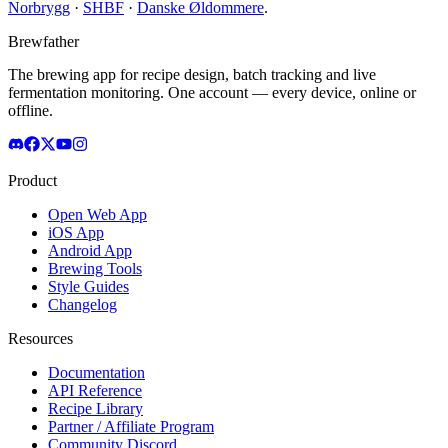
Norbrygg
·
SHBF
·
Danske Øldommere
.
Brewfather
The brewing app for recipe design, batch tracking and live
fermentation monitoring. One account — every device, online or
offline.
Product
Open Web App
iOS App
Android App
Brewing Tools
Style Guides
Changelog
Resources
Documentation
API Reference
Recipe Library
Partner / Affiliate Program
Community Discord