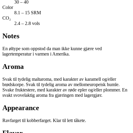
30 – 40
Color
8.1 – 15 SRM
CO₂
2.4 – 2.8 vols
Notes
En øltype som oppstod da man ikke kunne gjære ved
lagertemperatur i varmen i Amerika.
Aroma
Svak til tydelig maltaroma, med karakter av karamell og/eller
brødskorpe. Svak til tydelig aroma av mellomeuropeisk humle.
Svake fruktestere, med karakter av røde epler og/eller plommer. En
svakt svovelaktig aroma fra gjæringen med lagergjær.
Appearance
Ravfarget til kobberfarget. Klar til lett tåkete.
Flavor