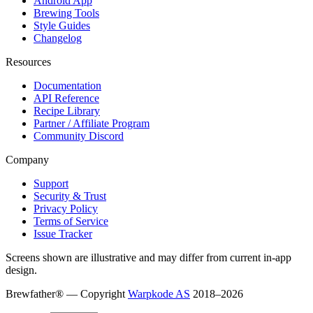
Android App
Brewing Tools
Style Guides
Changelog
Resources
Documentation
API Reference
Recipe Library
Partner / Affiliate Program
Community Discord
Company
Support
Security & Trust
Privacy Policy
Terms of Service
Issue Tracker
Screens shown are illustrative and may differ from current in-app
design.
Brewfather® — Copyright
Warpkode AS
2018–
2026