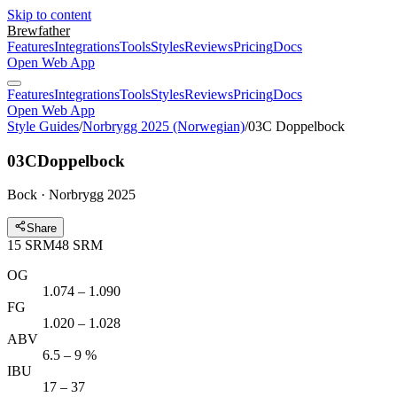
Skip to content
Brewfather
Features
Integrations
Tools
Styles
Reviews
Pricing
Docs
Open Web App
Features
Integrations
Tools
Styles
Reviews
Pricing
Docs
Open Web App
Style Guides
/
Norbrygg 2025 (Norwegian)
/
03C Doppelbock
03C
Doppelbock
Bock · Norbrygg 2025
Share
15
SRM
48
SRM
OG
1.074 – 1.090
FG
1.020 – 1.028
ABV
6.5 – 9 %
IBU
17 – 37