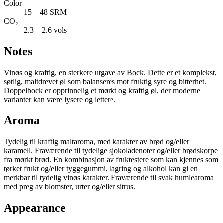
Color
15 – 48 SRM
CO₂
2.3 – 2.6 vols
Notes
Vinøs og kraftig, en sterkere utgave av Bock. Dette er et komplekst,
søtlig, maltdrevet øl som balanseres mot fruktig syre og bitterhet.
Doppelbock er opprinnelig et mørkt og kraftig øl, der moderne
varianter kan være lysere og lettere.
Aroma
Tydelig til kraftig maltaroma, med karakter av brød og/eller
karamell. Fraværende til tydelige sjokoladenoter og/eller brødskorpe
fra mørkt brød. En kombinasjon av fruktestere som kan kjennes som
tørket frukt og/eller tyggegummi, lagring og alkohol kan gi en
merkbar til tydelig vinøs karakter. Fraværende til svak humlearoma
med preg av blomster, urter og/eller sitrus.
Appearance