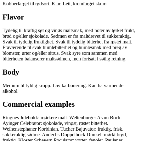
Kobberfarget til rødsort. Klar. Lett, kremfarget skum.
Flavor
Tydelig til kraftig søt og vinøs maltsmak, med noter av tørket frukt,
brød og/eller sjokolade. Sødmen er fra maltdrevet til sukkeraktig.
Svak til tydelig fruktighet. Svak til tydelig bitterhet fra røstet malt.
Fraværende til svak humlebitterhet og humlesmak med preg av
blomster, urter og/eller sitrus. Svak syre som sammen med
bitterheten balanserer maltsødmen, men fortsatt i søtlig retning.
Body
Medium til fyldig kropp. Lav karbonering. Kan ha varmende
alkohol.
Commercial examples
Ringnes Julebokk: mørkere malt. Weltenburger Asam Bock.
Ayinger Celebrator: sjokolade, vinøst, røstet bitterhet.
Weihenstephaner Korbinian. Tucher Bajuvator: fruktig, frisk,
sukkeraktig sødme. Andechs Doppelbock Dunkel: mørkt brød,
fruktig. Kloster Scheyern Poculator: vørter, fenoler. Paulaner