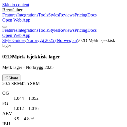
Skip to content
Brewfather
Features
Integrations
Tools
Styles
Reviews
Pricing
Docs
Open Web App
Features
Integrations
Tools
Styles
Reviews
Pricing
Docs
Open Web App
Style Guides
/
Norbrygg 2025 (Norwegian)
/
02D Mørk tsjekkisk
lager
02D
Mørk tsjekkisk lager
Mørk lager · Norbrygg 2025
Share
20.5
SRM
45.5
SRM
OG
1.044 – 1.052
FG
1.012 – 1.016
ABV
3.9 – 4.8 %
IBU