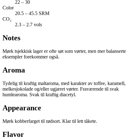
22 – 30
Color
20.5 – 45.5 SRM
CO₂
2.3 – 2.7 vols
Notes
Mørk tsjekkisk lager er ofte søt som vørter, men mer balanserte
eksempler forekommer også.
Aroma
Tydelig til kraftig maltaroma, med karakter av toffee, karamell,
melkesjokolade og/eller ugjæret vørter. Fraværende til svak
humlearoma. Svak til kraftig diacetyl.
Appearance
Mørk kobberfarget til rødsort. Klar til lett tåkete.
Flavor