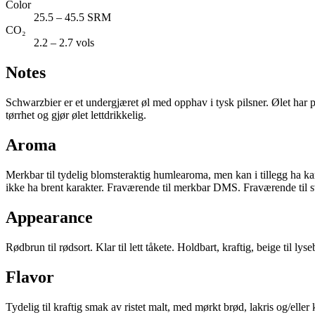
Color
25.5 – 45.5 SRM
CO₂
2.2 – 2.7 vols
Notes
Schwarzbier er et undergjæret øl med opphav i tysk pilsner. Ølet har pre
tørrhet og gjør ølet lettdrikkelig.
Aroma
Merkbar til tydelig blomsteraktig humlearoma, men kan i tillegg ha kara
ikke ha brent karakter. Fraværende til merkbar DMS. Fraværende til s
Appearance
Rødbrun til rødsort. Klar til lett tåkete. Holdbart, kraftig, beige til ly
Flavor
Tydelig til kraftig smak av ristet malt, med mørkt brød, lakris og/elle