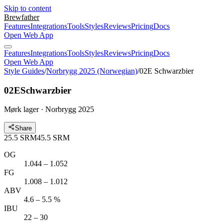
Skip to content
Brewfather
Features
Integrations
Tools
Styles
Reviews
Pricing
Docs
Open Web App
Features
Integrations
Tools
Styles
Reviews
Pricing
Docs
Open Web App
Style Guides
/
Norbrygg 2025 (Norwegian)
/
02E Schwarzbier
02E
Schwarzbier
Mørk lager · Norbrygg 2025
Share
25.5
SRM
45.5
SRM
OG
1.044 – 1.052
FG
1.008 – 1.012
ABV
4.6 – 5.5 %
IBU
22 – 30