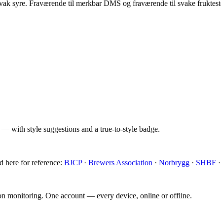
svak syre. Fraværende til merkbar DMS og fraværende til svake fruktestere
 — with style suggestions and a true-to-style badge.
d here for reference:
BJCP
·
Brewers Association
·
Norbrygg
·
SHBF
ion monitoring. One account — every device, online or offline.