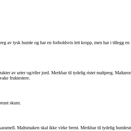
g av tysk humle og har en forholdsvis lett kropp, men har i tillegg en ris
kter av urter og/eller jord. Merkbar til tydelig ristet maltpreg. Maltar
vake fruktestere.
sebrunt skum.
r karamell. Maltsmaken skal ikke virke brent. Merkbar til tydelig humlesm