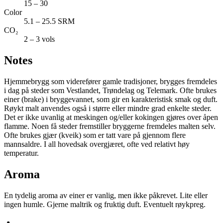
15 – 30
Color
5.1 – 25.5 SRM
CO₂
2 – 3 vols
Notes
Hjemmebrygg som viderefører gamle tradisjoner, brygges fremdeles
i dag på steder som Vestlandet, Trøndelag og Telemark. Ofte brukes
einer (brake) i bryggevannet, som gir en karakteristisk smak og duft.
Røykt malt anvendes også i større eller mindre grad enkelte steder.
Det er ikke uvanlig at meskingen og/eller kokingen gjøres over åpen
flamme. Noen få steder fremstiller bryggerne fremdeles malten selv.
Ofte brukes gjær (kveik) som er tatt vare på gjennom flere
mannsaldre. I all hovedsak overgjæret, ofte ved relativt høy
temperatur.
Aroma
En tydelig aroma av einer er vanlig, men ikke påkrevet. Lite eller
ingen humle. Gjerne maltrik og fruktig duft. Eventuelt røykpreg.