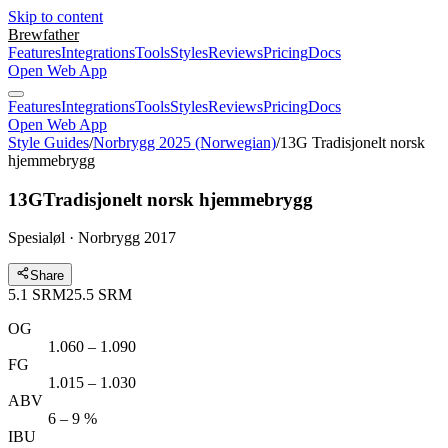
Skip to content
Brewfather
Features
Integrations
Tools
Styles
Reviews
Pricing
Docs
Open Web App
Features
Integrations
Tools
Styles
Reviews
Pricing
Docs
Open Web App
Style Guides
/
Norbrygg 2025 (Norwegian)
/
13G Tradisjonelt norsk
hjemmebrygg
13G
Tradisjonelt norsk hjemmebrygg
Spesialøl · Norbrygg 2017
Share
5.1
SRM
25.5
SRM
OG
1.060 – 1.090
FG
1.015 – 1.030
ABV
6 – 9 %
IBU