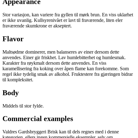
Appearance
Stor variasjon, kan variere fra gyllen til mørk brun. En viss uklarhet
er ikke uvanlig. Kullsyrenivået er lavt til fraværende, liten eler
fraværende skumkrone er akseptert.
Flavor
Maltsødme dominerer, men balanseres av einer dersom dette
anvendes. Einer gir friskhet. Lav humlebitterhet og humlesmak.
Karakter fra røykmalt dersom dette anvendes. En viss
karamellisering fra koking over åpen flame kan forekomme. Som
regel ikke tydelig smak av alkohol. Fruktestere fra gjæringen bidrar
til kompleksitet.
Body
Middels til stor fylde.
Commercial examples
Valdres Gardsbryggeri Brisk kan til dels regnes med i denne
kategorien, ellers ingen kommersielle eksempler, selv om