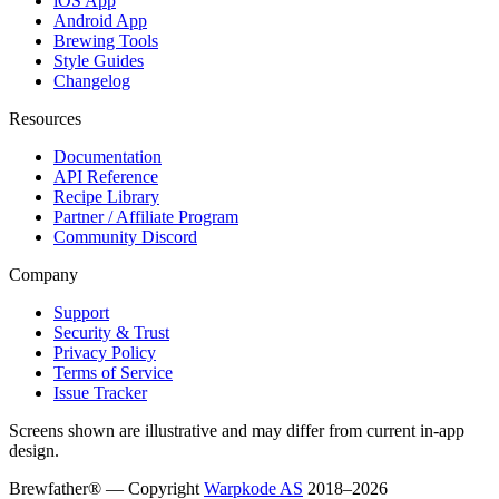
iOS App
Android App
Brewing Tools
Style Guides
Changelog
Resources
Documentation
API Reference
Recipe Library
Partner / Affiliate Program
Community Discord
Company
Support
Security & Trust
Privacy Policy
Terms of Service
Issue Tracker
Screens shown are illustrative and may differ from current in-app
design.
Brewfather® — Copyright
Warpkode AS
2018–
2026