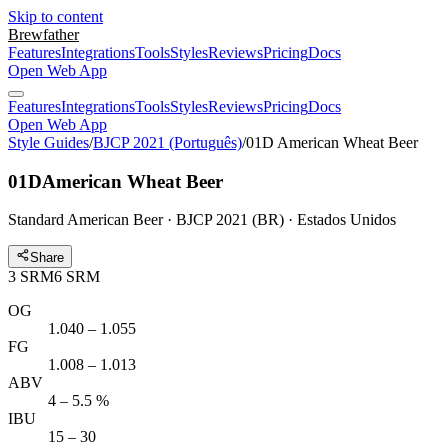
Skip to content
Brewfather
Features
Integrations
Tools
Styles
Reviews
Pricing
Docs
Open Web App
Features
Integrations
Tools
Styles
Reviews
Pricing
Docs
Open Web App
Style Guides
/
BJCP 2021 (Português)
/
01D American Wheat Beer
01D
American Wheat Beer
Standard American Beer · BJCP 2021 (BR) · Estados Unidos
Share
3
SRM
6
SRM
OG
1.040 – 1.055
FG
1.008 – 1.013
ABV
4 – 5.5 %
IBU
15 – 30