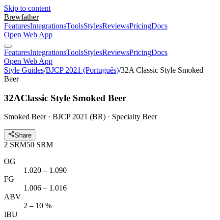
Skip to content
Brewfather
Features
Integrations
Tools
Styles
Reviews
Pricing
Docs
Open Web App
Features
Integrations
Tools
Styles
Reviews
Pricing
Docs
Open Web App
Style Guides
/
BJCP 2021 (Português)
/
32A Classic Style Smoked
Beer
32A
Classic Style Smoked Beer
Smoked Beer · BJCP 2021 (BR) · Specialty Beer
Share
2
SRM
50
SRM
OG
1.020 – 1.090
FG
1.006 – 1.016
ABV
2 – 10 %
IBU