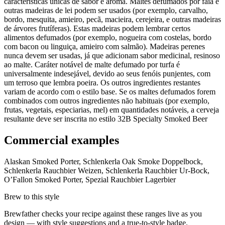
características únicas de sabor e aroma. Maltes defumados por faia e
outras madeiras de lei podem ser usados (por exemplo, carvalho,
bordo, mesquita, amieiro, pecã, macieira, cerejeira, e outras madeiras
de árvores frutíferas). Estas madeiras podem lembrar certos
alimentos defumados (por exemplo, nogueira com costelas, bordo
com bacon ou linguiça, amieiro com salmão). Madeiras perenes
nunca devem ser usadas, já que adicionam sabor medicinal, resinoso
ao malte. Caráter notável de malte defumado por turfa é
universalmente indesejável, devido ao seus fenóis punjentes, com
um terroso que lembra poeira. Os outros ingredientes restantes
variam de acordo com o estilo base. Se os maltes defumados forem
combinados com outros ingredientes não habituais (por exemplo,
frutas, vegetais, especiarias, mel) em quantidades notáveis, a cerveja
resultante deve ser inscrita no estilo 32B Specialty Smoked Beer
Commercial examples
Alaskan Smoked Porter, Schlenkerla Oak Smoke Doppelbock,
Schlenkerla Rauchbier Weizen, Schlenkerla Rauchbier Ur-Bock,
O’Fallon Smoked Porter, Spezial Rauchbier Lagerbier
Brew to this style
Brewfather checks your recipe against these ranges live as you
design — with style suggestions and a true-to-style badge.