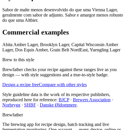
Sabor de malte menos desenvolvido do que uma Vienna Lager,
geralmente com sabor de adjunto. Sabor e amargor menos robusto
do que uma Altbier.
Commercial examples
Abita Amber Lager, Brooklyn Lager, Capital Wisconsin Amber
Lager, Dos Equis Amber, Grain Belt NordEast, Yuengling Lager
Brew to this style
Brewfather checks your recipe against these ranges live as you
design — with style suggestions and a true-to-style badge.
Design a recipe free
Compare with other styles
Style guideline data is the work of its respective publishers,
reproduced here for reference:
BJCP
·
Brewers Association
·
Norbrygg
·
SHBF
·
Danske Øldommere
.
Brewfather
The brewing app for recipe design, batch tracking and live
fermentation monitoring. One account — every device, online or