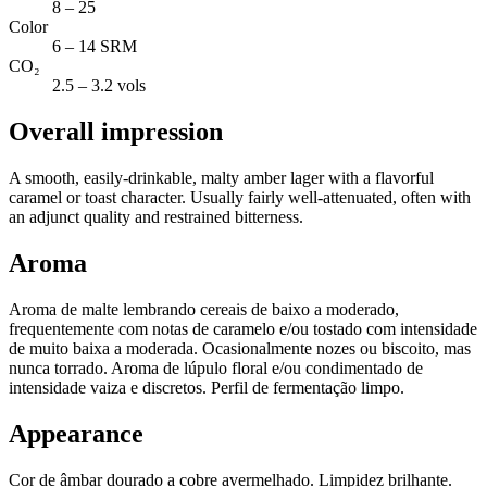
8 – 25
Color
6 – 14 SRM
CO₂
2.5 – 3.2 vols
Overall impression
A smooth, easily-drinkable, malty amber lager with a flavorful
caramel or toast character. Usually fairly well-attenuated, often with
an adjunct quality and restrained bitterness.
Aroma
Aroma de malte lembrando cereais de baixo a moderado,
frequentemente com notas de caramelo e/ou tostado com intensidade
de muito baixa a moderada. Ocasionalmente nozes ou biscoito, mas
nunca torrado. Aroma de lúpulo floral e/ou condimentado de
intensidade vaiza e discretos. Perfil de fermentação limpo.
Appearance
Cor de âmbar dourado a cobre avermelhado. Limpidez brilhante.