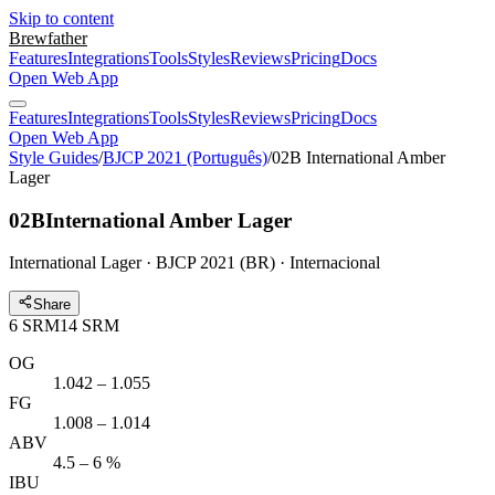
Skip to content
Brewfather
Features
Integrations
Tools
Styles
Reviews
Pricing
Docs
Open Web App
Features
Integrations
Tools
Styles
Reviews
Pricing
Docs
Open Web App
Style Guides
/
BJCP 2021 (Português)
/
02B International Amber
Lager
02B
International Amber Lager
International Lager · BJCP 2021 (BR) · Internacional
Share
6
SRM
14
SRM
OG
1.042 – 1.055
FG
1.008 – 1.014
ABV
4.5 – 6 %
IBU