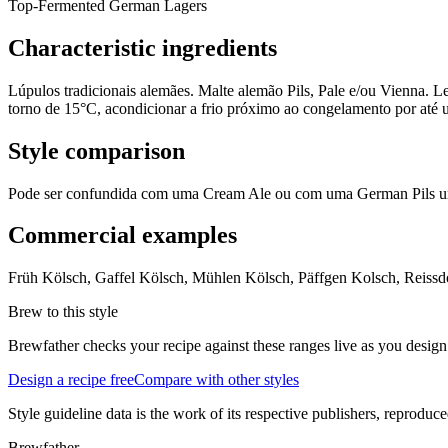
Top-Fermented German Lagers
Characteristic ingredients
Lúpulos tradicionais alemães. Malte alemão Pils, Pale e/ou Vienna. L
torno de 15°C, acondicionar a frio próximo ao congelamento por até u
Style comparison
Pode ser confundida com uma Cream Ale ou com uma German Pils um 
Commercial examples
Früh Kölsch, Gaffel Kölsch, Mühlen Kölsch, Päffgen Kolsch, Reissd
Brew to this style
Brewfather checks your recipe against these ranges live as you design
Design a recipe free
Compare with other styles
Style guideline data is the work of its respective publishers, reproduce
Brewfather