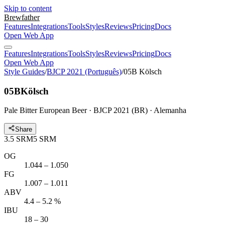
Skip to content
Brewfather
Features
Integrations
Tools
Styles
Reviews
Pricing
Docs
Open Web App
Features
Integrations
Tools
Styles
Reviews
Pricing
Docs
Open Web App
Style Guides
/
BJCP 2021 (Português)
/
05B Kölsch
05B
Kölsch
Pale Bitter European Beer · BJCP 2021 (BR) · Alemanha
Share
3.5
SRM
5
SRM
OG
1.044 – 1.050
FG
1.007 – 1.011
ABV
4.4 – 5.2 %
IBU
18 – 30