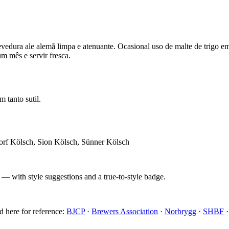
evedura ale alemã limpa e atenuante. Ocasional uso de malte de trigo e
m mês e servir fresca.
tanto sutil.
orf Kölsch, Sion Kölsch, Sünner Kölsch
 — with style suggestions and a true-to-style badge.
d here for reference:
BJCP
·
Brewers Association
·
Norbrygg
·
SHBF