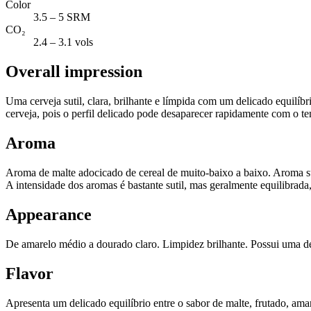
Color
3.5 – 5 SRM
CO₂
2.4 – 3.1 vols
Overall impression
Uma cerveja sutil, clara, brilhante e límpida com um delicado equilíb
cerveja, pois o perfil delicado pode desaparecer rapidamente com o t
Aroma
Aroma de malte adocicado de cereal de muito-baixo a baixo. Aroma sut
A intensidade dos aromas é bastante sutil, mas geralmente equilibrada,
Appearance
De amarelo médio a dourado claro. Limpidez brilhante. Possui uma de
Flavor
Apresenta um delicado equilíbrio entre o sabor de malte, frutado, am