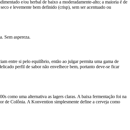
ndimentado e/ou herbal de baixo a moderadamente-alto; a maioria é de
 seco e levemente bem definido (crisp), sem ser acentuado ou
a. Sem aspereza.
iam entre si pelo equilíbrio, então ao julgar permita uma gama de
licado perfil de sabor não envelhece bem, portanto deve-se ficar
0s como uma alternativa as lagers claras. A baixa fermentação foi na
edor de Colônia. A Konvention simplesmente define a cerveja como