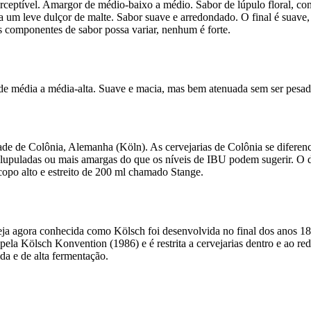
rceptível. Amargor de médio-baixo a médio. Sabor de lúpulo floral, co
a um leve dulçor de malte. Sabor suave e arredondado. O final é suave,
os componentes de sabor possa variar, nenhum é forte.
de média a média-alta. Suave e macia, mas bem atenuada sem ser pesad
dade de Colônia, Alemanha (Köln). As cervejarias de Colônia se diferenc
 lupuladas ou mais amargas do que os níveis de IBU podem sugerir. O de
copo alto e estreito de 200 ml chamado Stange.
ja agora conhecida como Kölsch foi desenvolvida no final dos anos 180
ela Kölsch Konvention (1986) e é restrita a cervejarias dentro e ao r
da e de alta fermentação.