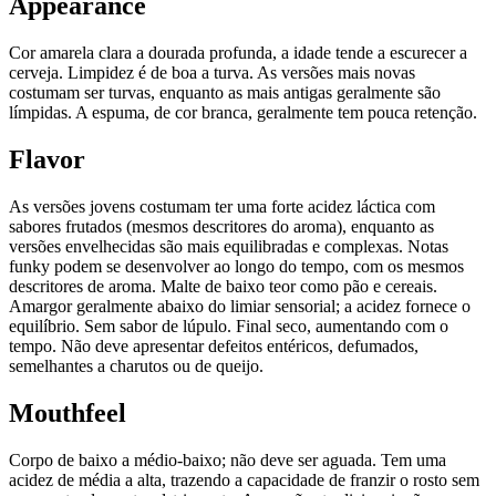
Appearance
Cor amarela clara a dourada profunda, a idade tende a escurecer a
cerveja. Limpidez é de boa a turva. As versões mais novas
costumam ser turvas, enquanto as mais antigas geralmente são
límpidas. A espuma, de cor branca, geralmente tem pouca retenção.
Flavor
As versões jovens costumam ter uma forte acidez láctica com
sabores frutados (mesmos descritores do aroma), enquanto as
versões envelhecidas são mais equilibradas e complexas. Notas
funky podem se desenvolver ao longo do tempo, com os mesmos
descritores de aroma. Malte de baixo teor como pão e cereais.
Amargor geralmente abaixo do limiar sensorial; a acidez fornece o
equilíbrio. Sem sabor de lúpulo. Final seco, aumentando com o
tempo. Não deve apresentar defeitos entéricos, defumados,
semelhantes a charutos ou de queijo.
Mouthfeel
Corpo de baixo a médio-baixo; não deve ser aguada. Tem uma
acidez de média a alta, trazendo a capacidade de franzir o rosto sem