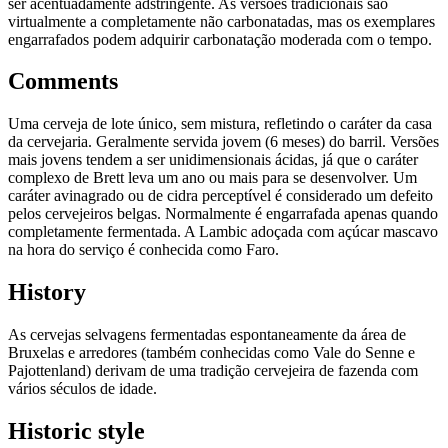
ser acentuadamente adstringente. As versões tradicionais são
virtualmente a completamente não carbonatadas, mas os exemplares
engarrafados podem adquirir carbonatação moderada com o tempo.
Comments
Uma cerveja de lote único, sem mistura, refletindo o caráter da casa
da cervejaria. Geralmente servida jovem (6 meses) do barril. Versões
mais jovens tendem a ser unidimensionais ácidas, já que o caráter
complexo de Brett leva um ano ou mais para se desenvolver. Um
caráter avinagrado ou de cidra perceptível é considerado um defeito
pelos cervejeiros belgas. Normalmente é engarrafada apenas quando
completamente fermentada. A Lambic adoçada com açúcar mascavo
na hora do serviço é conhecida como Faro.
History
As cervejas selvagens fermentadas espontaneamente da área de
Bruxelas e arredores (também conhecidas como Vale do Senne e
Pajottenland) derivam de uma tradição cervejeira de fazenda com
vários séculos de idade.
Historic style