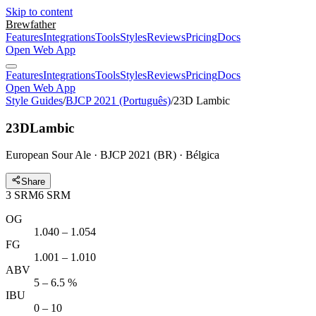
Skip to content
Brewfather
Features
Integrations
Tools
Styles
Reviews
Pricing
Docs
Open Web App
Features
Integrations
Tools
Styles
Reviews
Pricing
Docs
Open Web App
Style Guides
/
BJCP 2021 (Português)
/
23D Lambic
23D
Lambic
European Sour Ale · BJCP 2021 (BR) · Bélgica
Share
3
SRM
6
SRM
OG
1.040 – 1.054
FG
1.001 – 1.010
ABV
5 – 6.5 %
IBU
0 – 10