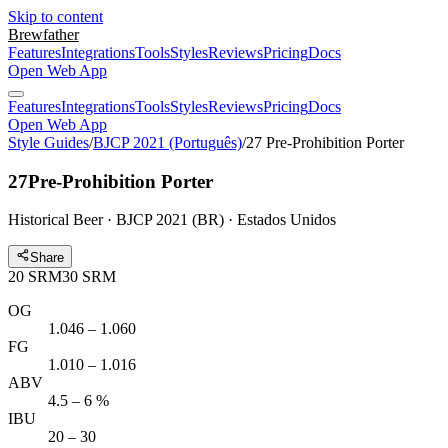
Skip to content
Brewfather
Features
Integrations
Tools
Styles
Reviews
Pricing
Docs
Open Web App
Features
Integrations
Tools
Styles
Reviews
Pricing
Docs
Open Web App
Style Guides
/
BJCP 2021 (Português)
/
27 Pre-Prohibition Porter
27
Pre-Prohibition Porter
Historical Beer · BJCP 2021 (BR) · Estados Unidos
Share
20
SRM
30
SRM
OG
1.046 – 1.060
FG
1.010 – 1.016
ABV
4.5 – 6 %
IBU
20 – 30