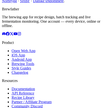
Norbrygg
·
SHBF
·
Danske Øldommere
.
Brewfather
The brewing app for recipe design, batch tracking and live
fermentation monitoring. One account — every device, online or
offline.
Product
Open Web App
iOS App
Android App
Brewing Tools
Style Guides
Changelog
Resources
Documentation
API Reference
Recipe Library
Partner / Affiliate Program
Community Discord