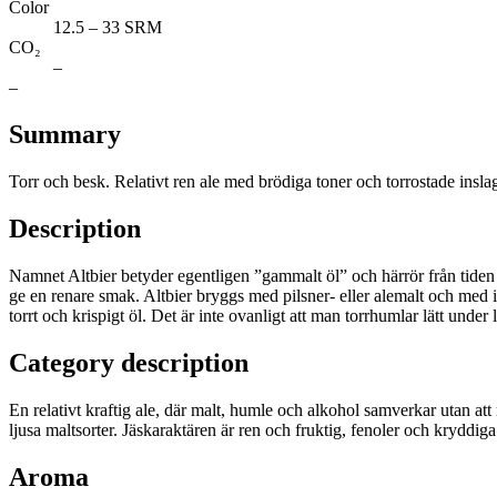
Color
12.5 – 33 SRM
CO₂
–
–
Summary
Torr och besk. Relativt ren ale med brödiga toner och torrostade insla
Description
Namnet Altbier betyder egentligen ”gammalt öl” och härrör från tiden in
ge en renare smak. Altbier bryggs med pilsner- eller alemalt och med in
torrt och krispigt öl. Det är inte ovanligt att man torrhumlar lätt under 
Category description
En relativt kraftig ale, där malt, humle och alkohol samverkar utan at
ljusa maltsorter. Jäskaraktären är ren och fruktig, fenoler och kryddi
Aroma