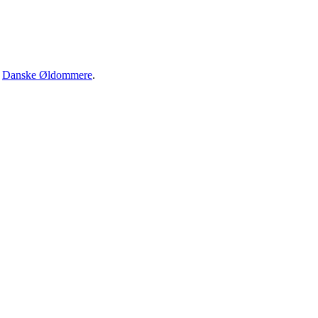
·
Danske Øldommere
.