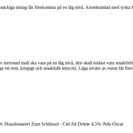
äckiga inslag får förekomma på en låg nivå. Aromhumlad med tyska hum
av torrostad malt ska vara på en låg nivå, den skall endast vara smak
e ett rent, krispigt och smakfullt intryckt. Låga nivåer av estrar får f
% /Hausbrauerei Zum Schlüssel - Ctrl Alt Delete 4,5% /Nils Oscar