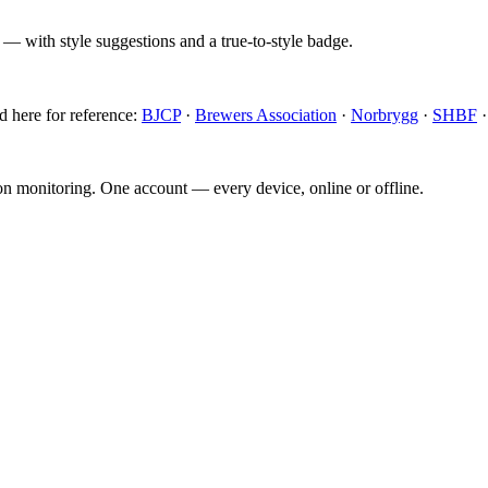
 — with style suggestions and a true-to-style badge.
d here for reference:
BJCP
·
Brewers Association
·
Norbrygg
·
SHBF
ion monitoring. One account — every device, online or offline.