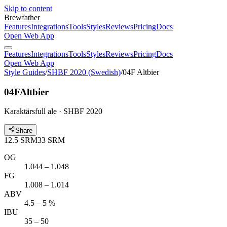
Skip to content
Brewfather
Features
Integrations
Tools
Styles
Reviews
Pricing
Docs
Open Web App
Features
Integrations
Tools
Styles
Reviews
Pricing
Docs
Open Web App
Style Guides
/
SHBF 2020 (Swedish)
/
04F Altbier
04F
Altbier
Karaktärsfull ale · SHBF 2020
Share
12.5
SRM
33
SRM
OG
1.044 – 1.048
FG
1.008 – 1.014
ABV
4.5 – 5 %
IBU
35 – 50