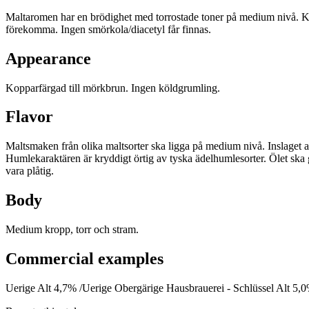
Maltaromen har en brödighet med torrostade toner på medium nivå. Kn
förekomma. Ingen smörkola/diacetyl får finnas.
Appearance
Kopparfärgad till mörkbrun. Ingen köldgrumling.
Flavor
Maltsmaken från olika maltsorter ska ligga på medium nivå. Inslaget 
Humlekaraktären är kryddigt örtig av tyska ädelhumlesorter. Ölet ska g
vara plåtig.
Body
Medium kropp, torr och stram.
Commercial examples
Uerige Alt 4,7% /Uerige Obergärige Hausbrauerei - Schlüssel Alt 5,0