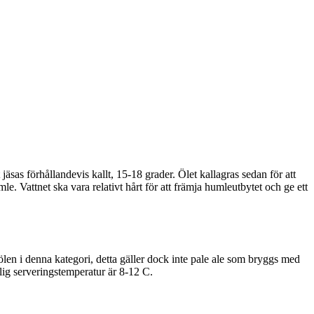
äsas förhållandevis kallt, 15-18 grader. Ölet kallagras sedan för att
e. Vattnet ska vara relativt hårt för att främja humleutbytet och ge ett
ölen i denna kategori, detta gäller dock inte pale ale som bryggs med
lig serveringstemperatur är 8-12 C.