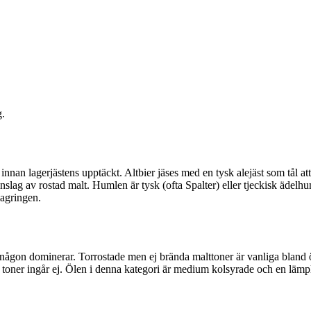
g.
nan lagerjästens upptäckt. Altbier jäses med en tysk alejäst som tål att j
slag av rostad malt. Humlen är tysk (ofta Spalter) eller tjeckisk ädelhuml
lagringen.
t någon dominerar. Torrostade men ej brända malttoner är vanliga bland 
ga toner ingår ej. Ölen i denna kategori är medium kolsyrade och en lämp