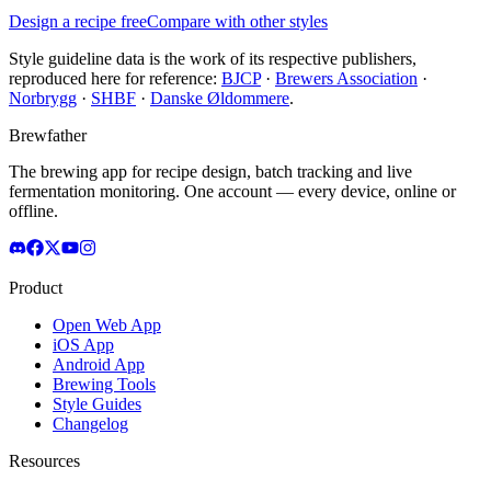
Design a recipe free
Compare with other styles
Style guideline data is the work of its respective publishers,
reproduced here for reference:
BJCP
·
Brewers Association
·
Norbrygg
·
SHBF
·
Danske Øldommere
.
Brewfather
The brewing app for recipe design, batch tracking and live
fermentation monitoring. One account — every device, online or
offline.
Product
Open Web App
iOS App
Android App
Brewing Tools
Style Guides
Changelog
Resources