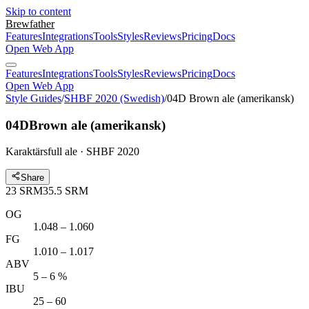
Skip to content
Brewfather
Features
Integrations
Tools
Styles
Reviews
Pricing
Docs
Open Web App
Features
Integrations
Tools
Styles
Reviews
Pricing
Docs
Open Web App
Style Guides
/
SHBF 2020 (Swedish)
/
04D Brown ale (amerikansk)
04D
Brown ale (amerikansk)
Karaktärsfull ale · SHBF 2020
Share
23
SRM
35.5
SRM
OG
1.048 – 1.060
FG
1.010 – 1.017
ABV
5 – 6 %
IBU
25 – 60