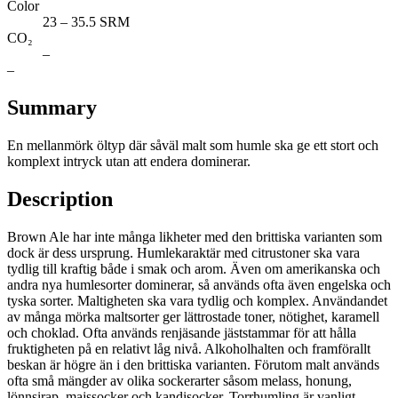
Color
23 – 35.5 SRM
CO₂
–
–
Summary
En mellanmörk öltyp där såväl malt som humle ska ge ett stort och
komplext intryck utan att endera dominerar.
Description
Brown Ale har inte många likheter med den brittiska varianten som
dock är dess ursprung. Humlekaraktär med citrustoner ska vara
tydlig till kraftig både i smak och arom. Även om amerikanska och
andra nya humlesorter dominerar, så används ofta även engelska och
tyska sorter. Maltigheten ska vara tydlig och komplex. Användandet
av många mörka maltsorter ger lättrostade toner, nötighet, karamell
och choklad. Ofta används renjäsande jäststammar för att hålla
fruktigheten på en relativt låg nivå. Alkoholhalten och framförallt
beskan är högre än i den brittiska varianten. Förutom malt används
ofta små mängder av olika sockerarter såsom melass, honung,
lönnsirap, majssocker och kandisocker. Torrhumling är vanligt.