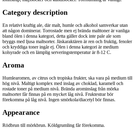
Category description
En relativt kraftig ale, där malt, humle och alkohol samverkar utan
att någon dominerar. Torrostade men ej brända malttoner är vanliga
bland ölen i denna kategori, detta gäller dock inte pale ale som
bryggs med ljusa maltsorter. Jäskaraktären är ren och fruktig, fenoler
och kryddiga toner ingår ej. Ölen i denna kategori är medium
kolsyrade och en lämplig serveringstemperatur är 8-12 C.
Aroma
Humlearomen, av citrus och tropiska frukter, ska vara på medium till
hög nivå. Maltigt komplex med inslag av choklad, karamell och
rostade toner på medium nivå. Brända arominslag från mörka
maltsorter får finnas på en mycket låg nivå. Fruktestrar bör
förekomma på låg nivå. Ingen smörkola/diacetyl bör finnas.
Appearance
Rödbrun till mörkbrun. Köldgrumling får förekomma.