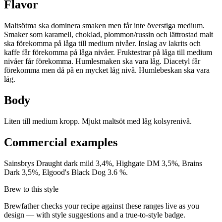
Flavor
Maltsötma ska dominera smaken men får inte överstiga medium.
Smaker som karamell, choklad, plommon/russin och lättrostad malt
ska förekomma på låga till medium nivåer. Inslag av lakrits och
kaffe får förekomma på låga nivåer. Fruktestrar på låga till medium
nivåer får förekomma. Humlesmaken ska vara låg. Diacetyl får
förekomma men då på en mycket låg nivå. Humlebeskan ska vara
låg.
Body
Liten till medium kropp. Mjukt maltsöt med låg kolsyrenivå.
Commercial examples
Sainsbrys Draught dark mild 3,4%, Highgate DM 3,5%, Brains
Dark 3,5%, Elgood's Black Dog 3.6 %.
Brew to this style
Brewfather checks your recipe against these ranges live as you
design — with style suggestions and a true-to-style badge.