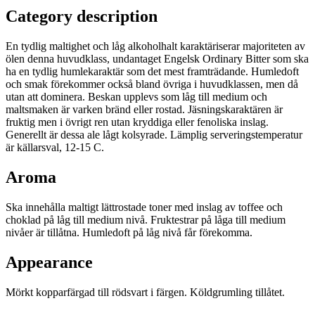
Category description
En tydlig maltighet och låg alkoholhalt karaktäriserar majoriteten av
ölen denna huvudklass, undantaget Engelsk Ordinary Bitter som ska
ha en tydlig humlekaraktär som det mest framträdande. Humledoft
och smak förekommer också bland övriga i huvudklassen, men då
utan att dominera. Beskan upplevs som låg till medium och
maltsmaken är varken bränd eller rostad. Jäsningskaraktären är
fruktig men i övrigt ren utan kryddiga eller fenoliska inslag.
Generellt är dessa ale lågt kolsyrade. Lämplig serveringstemperatur
är källarsval, 12-15 C.
Aroma
Ska innehålla maltigt lättrostade toner med inslag av toffee och
choklad på låg till medium nivå. Fruktestrar på låga till medium
nivåer är tillåtna. Humledoft på låg nivå får förekomma.
Appearance
Mörkt kopparfärgad till rödsvart i färgen. Köldgrumling tillåtet.