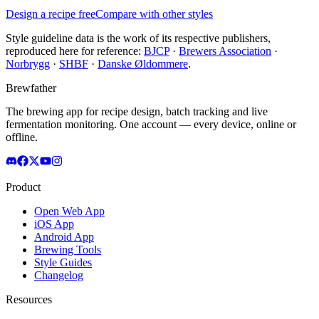
Design a recipe free
Compare with other styles
Style guideline data is the work of its respective publishers,
reproduced here for reference:
BJCP
·
Brewers Association
·
Norbrygg
·
SHBF
·
Danske Øldommere
.
Brewfather
The brewing app for recipe design, batch tracking and live
fermentation monitoring. One account — every device, online or
offline.
Product
Open Web App
iOS App
Android App
Brewing Tools
Style Guides
Changelog
Resources