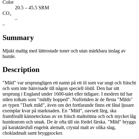
Color
20.5 – 45.5 SRM
CO₂
–
–
Summary
Mjukt maltig med lättrostade toner och utan märkbara inslag av
humle.
Description
"Mild" var ursprungligen ett namn på ett öl som var ungt och fräscht
och som inte hänvisade till någon speciell ölstil. Den har sitt
ursprung i England under 1600-talet eller tidigare. I modern tid har
stilen tolkats som "mildly hopped". Nuförtiden är de flesta "Milds"
av typen "Dark mild", även om det fortfarande finns ett fåtal ljusare
exemplar kvar på marknaden. En "Mild", oavsett färg, ska
framförallt kännetecknas av en fräsch maltsötma och och mycket låg
humlearom och smak. De är ofta till sin fördel färska. "Mild" bryggs
på karaktärsfull engelsk alemalt, crystal malt av olika slag,
chokladmalt samt bryggsocker.