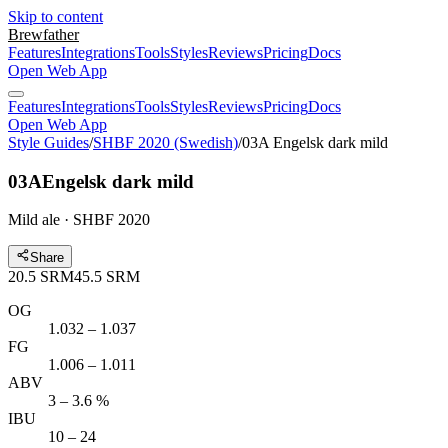
Skip to content
Brewfather
Features
Integrations
Tools
Styles
Reviews
Pricing
Docs
Open Web App
Features
Integrations
Tools
Styles
Reviews
Pricing
Docs
Open Web App
Style Guides
/
SHBF 2020 (Swedish)
/
03A Engelsk dark mild
03A
Engelsk dark mild
Mild ale · SHBF 2020
Share
20.5
SRM
45.5
SRM
OG
1.032 – 1.037
FG
1.006 – 1.011
ABV
3 – 3.6 %
IBU
10 – 24