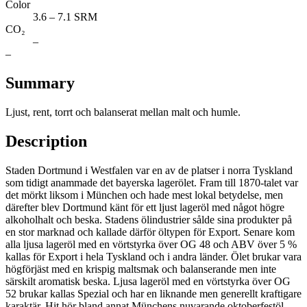
Color
3.6 – 7.1 SRM
CO₂
–
–
Summary
Ljust, rent, torrt och balanserat mellan malt och humle.
Description
Staden Dortmund i Westfalen var en av de platser i norra Tyskland
som tidigt anammade det bayerska lagerölet. Fram till 1870-talet var
det mörkt liksom i München och hade mest lokal betydelse, men
därefter blev Dortmund känt för ett ljust lageröl med något högre
alkoholhalt och beska. Stadens ölindustrier sålde sina produkter på
en stor marknad och kallade därför öltypen för Export. Senare kom
alla ljusa lageröl med en vörtstyrka över OG 48 och ABV över 5 %
kallas för Export i hela Tyskland och i andra länder. Ölet brukar vara
högförjäst med en krispig maltsmak och balanserande men inte
särskilt aromatisk beska. Ljusa lageröl med en vörtstyrka över OG
52 brukar kallas Spezial och har en liknande men generellt kraftigare
karaktär. Hit hör bland annat Münchens nuvarande oktoberfestöl.