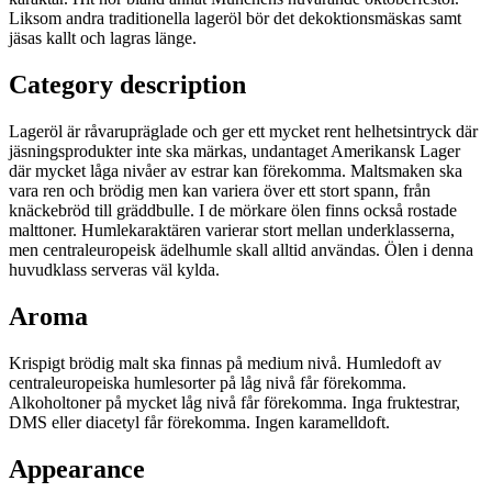
Liksom andra traditionella lageröl bör det dekoktionsmäskas samt
jäsas kallt och lagras länge.
Category description
Lageröl är råvarupräglade och ger ett mycket rent helhetsintryck där
jäsningsprodukter inte ska märkas, undantaget Amerikansk Lager
där mycket låga nivåer av estrar kan förekomma. Maltsmaken ska
vara ren och brödig men kan variera över ett stort spann, från
knäckebröd till gräddbulle. I de mörkare ölen finns också rostade
malttoner. Humlekaraktären varierar stort mellan underklasserna,
men centraleuropeisk ädelhumle skall alltid användas. Ölen i denna
huvudklass serveras väl kylda.
Aroma
Krispigt brödig malt ska finnas på medium nivå. Humledoft av
centraleuropeiska humlesorter på låg nivå får förekomma.
Alkoholtoner på mycket låg nivå får förekomma. Inga fruktestrar,
DMS eller diacetyl får förekomma. Ingen karamelldoft.
Appearance