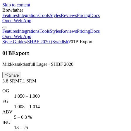
Skip to content
Brewfather
Features
Integrations
Tools
Styles
Reviews
Pricing
Docs
Open Web App
Features
Integrations
Tools
Styles
Reviews
Pricing
Docs
Open Web App
Style Guides
/
SHBF 2020 (Swedish)
/
01B Export
01B
Export
Mild/karaktärsfull Lager · SHBF 2020
Share
3.6
SRM
7.1
SRM
OG
1.050 – 1.060
FG
1.008 – 1.014
ABV
5 – 6.3 %
IBU
18 – 25