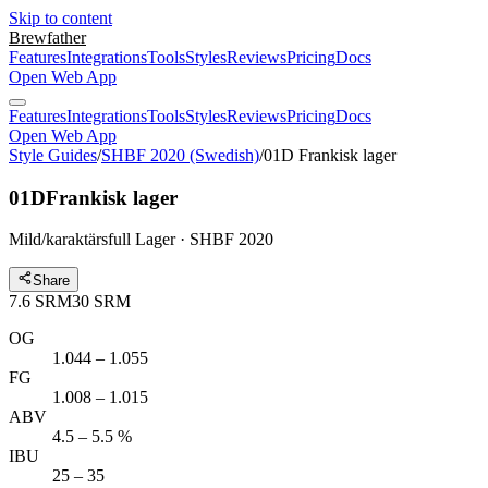
Skip to content
Brewfather
Features
Integrations
Tools
Styles
Reviews
Pricing
Docs
Open Web App
Features
Integrations
Tools
Styles
Reviews
Pricing
Docs
Open Web App
Style Guides
/
SHBF 2020 (Swedish)
/
01D Frankisk lager
01D
Frankisk lager
Mild/karaktärsfull Lager · SHBF 2020
Share
7.6
SRM
30
SRM
OG
1.044 – 1.055
FG
1.008 – 1.015
ABV
4.5 – 5.5 %
IBU
25 – 35