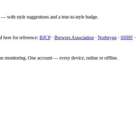
 — with style suggestions and a true-to-style badge.
d here for reference:
BJCP
·
Brewers Association
·
Norbrygg
·
SHBF
ion monitoring. One account — every device, online or offline.