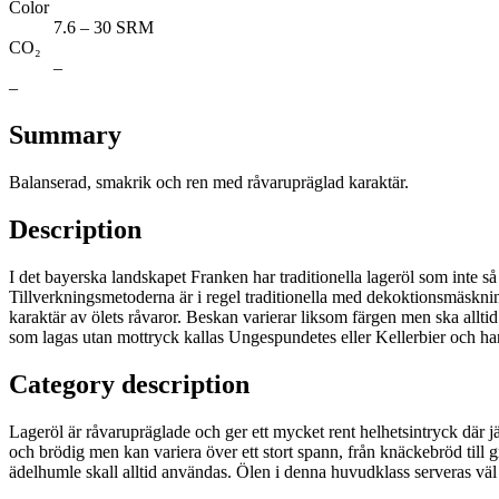
Color
7.6 – 30 SRM
CO₂
–
–
Summary
Balanserad, smakrik och ren med råvarupräglad karaktär.
Description
I det bayerska landskapet Franken har traditionella lageröl som inte så 
Tillverkningsmetoderna är i regel traditionella med dekoktionsmäsknin
karaktär av ölets råvaror. Beskan varierar liksom färgen men ska allt
som lagas utan mottryck kallas Ungespundetes eller Kellerbier och har 
Category description
Lageröl är råvarupräglade och ger ett mycket rent helhetsintryck dä
och brödig men kan variera över ett stort spann, från knäckebröd till
ädelhumle skall alltid användas. Ölen i denna huvudklass serveras väl