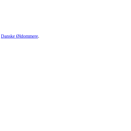
·
Danske Øldommere
.