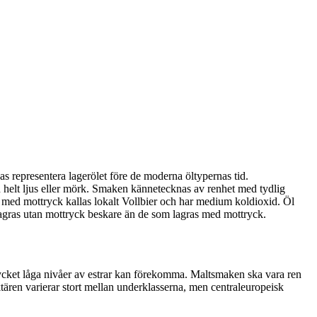
gas representera lagerölet före de moderna öltypernas tid.
n helt ljus eller mörk. Smaken kännetecknas av renhet med tydlig
nk med mottryck kallas lokalt Vollbier och har medium koldioxid. Öl
m lagras utan mottryck beskare än de som lagras med mottryck.
ycket låga nivåer av estrar kan förekomma. Maltsmaken ska vara ren
tären varierar stort mellan underklasserna, men centraleuropeisk