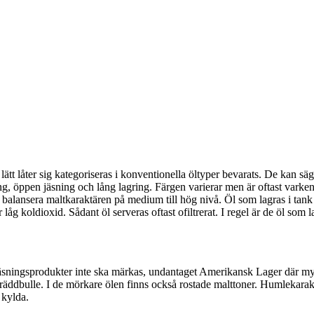
lätt låter sig kategoriseras i konventionella öltyper bevarats. De kan sä
g, öppen jäsning och lång lagring. Färgen varierar men är oftast varke
id balansera maltkaraktären på medium till hög nivå. Öl som lagras i ta
låg koldioxid. Sådant öl serveras oftast ofiltrerat. I regel är de öl so
r jäsningsprodukter inte ska märkas, undantaget Amerikansk Lager där m
 gräddbulle. I de mörkare ölen finns också rostade malttoner. Humlekarak
 kylda.